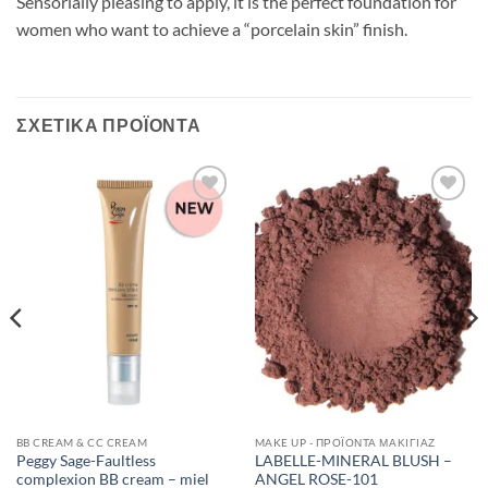
Sensorially pleasing to apply, it is the perfect foundation for
women who want to achieve a “porcelain skin” finish.
ΣΧΕΤΙΚΆ ΠΡΟΪΌΝΤΑ
Add to
Add to
Wishlist
Wishlist
BB CREAM & CC CREAM
MAKE UP - ΠΡΟΪΌΝΤΑ ΜΑΚΙΓΙΆΖ
Peggy Sage-Faultless
LABELLE-MINERAL BLUSH –
complexion BB cream – miel
ANGEL ROSE-101