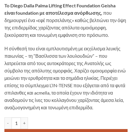
To Diego Dalla Palma Lifting Effect Foundation Geisha
είναι
foundation
με αποτέλεσμα ανόρθωσης,
που
δημιουργεί ένα «εφέ πορσελάνης» καθώς βελτιώνει την όψη
της επιδερμίδας χαρίζοντας απόλυτα ομοιόμορφη,
ξεκούραστη και τονωμένη εμφάνιση στο πρόσωπο.
Η σύνθεσή του είναι εμπλουτισμένη με εκχύλισμα λευκής
παιωνίας – τη “Βασίλισσα των λουλουδιών” – που
λατρεύεται από τους αυτοκράτορες της Ανατολής ως
σύμβολο της απόλυτης ομορφιάς. Χαρίζει ομοιομορφία ενώ
μειώνει την ερυθρότητα και τα σημάδια ηλικίας. Περιέχει
επίσης το σύμπλεγμα L’IN-TENSE που εξάγεται από τα φυτά
σπιλανθες και acmella, τα οποία έχουν την ιδιότητα να
αναδομούν τις ίνες του κολλαγόνου χαρίζοντας άμεσα λεία,
αναζωογονημένη και τονωμένη επιδερμίδα.
Diego Dalla Palma Lifting Effect Foundation Geisha 220 - Beige Ros