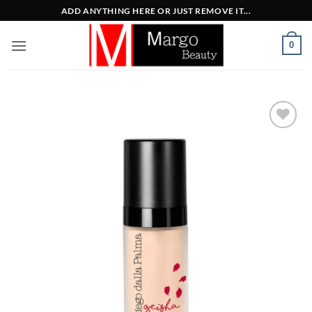
Μετάβαση
ADD ANYTHING HERE OR JUST REMOVE IT...
στο
περιεχόμενο
0
Add to
Wishlist