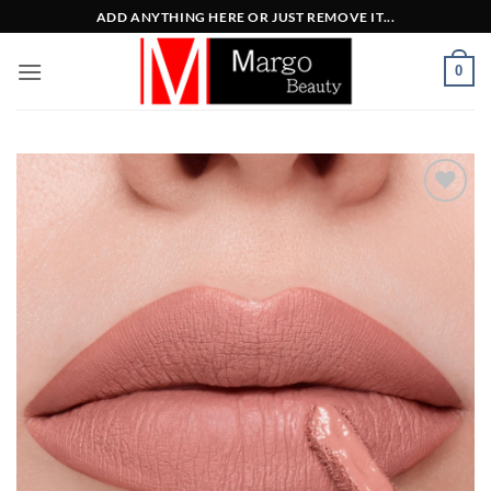
Μετάβαση
ADD ANYTHING HERE OR JUST REMOVE IT...
στο
περιεχόμενο
0
Add to
Wishlist