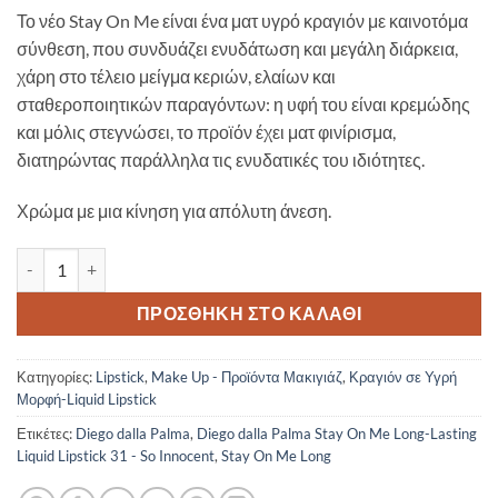
Το νέο Stay On Me είναι ένα ματ υγρό κραγιόν με καινοτόμα
σύνθεση, που συνδυάζει ενυδάτωση και μεγάλη διάρκεια,
χάρη στο τέλειο μείγμα κεριών, ελαίων και
σταθεροποιητικών παραγόντων: η υφή του είναι κρεμώδης
και μόλις στεγνώσει, το προϊόν έχει ματ φινίρισμα,
διατηρώντας παράλληλα τις ενυδατικές του ιδιότητες.
Χρώμα με μια κίνηση για απόλυτη άνεση.
Diego dalla Palma Stay On Me Long-Lasting Liquid Lipstick 31 - So 
ΠΡΟΣΘΉΚΗ ΣΤΟ ΚΑΛΆΘΙ
Κατηγορίες:
Lipstick
,
Make Up - Προϊόντα Μακιγιάζ
,
Κραγιόν σε Υγρή
Μορφή-Liquid Lipstick
Ετικέτες:
Diego dalla Palma
,
Diego dalla Palma Stay On Me Long-Lasting
Liquid Lipstick 31 - So Innocent
,
Stay On Me Long