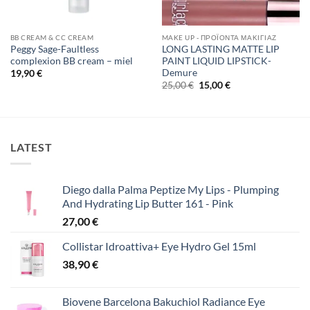
BB CREAM & CC CREAM
MAKE UP - ΠΡΟΪΌΝΤΑ ΜΑΚΙΓΙΆΖ
Peggy Sage-Faultless
LONG LASTING MATTE LIP
complexion BB cream – miel
PAINT LIQUID LIPSTICK-
Demure
19,90
€
Original
Η
25,00
€
15,00
€
price
τρέχουσα
was:
τιμή
25,00 €.
είναι:
15,00 €.
LATEST
Diego dalla Palma Peptize My Lips - Plumping
And Hydrating Lip Butter 161 - Pink
27,00
€
Collistar Idroattiva+ Eye Hydro Gel 15ml
38,90
€
Biovene Barcelona Bakuchiol Radiance Eye