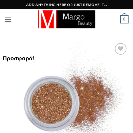
Μετάβαση
ADD ANYTHING HERE OR JUST REMOVE IT...
στο
περιεχόμενο
0
Προσφορά!
Add to
Wishlist