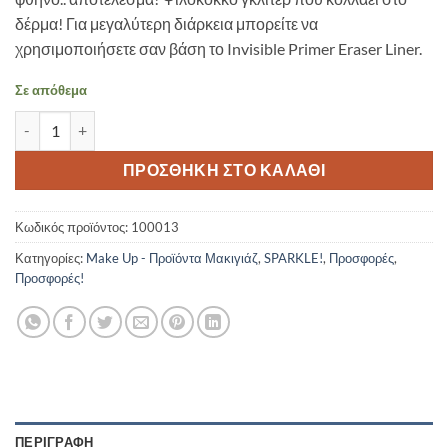
12,00 €.
είναι:
δέρμα! Για μεγαλύτερη διάρκεια μπορείτε να
7,00 €.
χρησιμοποιήσετε σαν βάση το Invisible Primer Eraser Liner.
Σε απόθεμα
GIRLACTIK-LOOSE SPARKLES-Copper ποσότητα
ΠΡΟΣΘΉΚΗ ΣΤΟ ΚΑΛΆΘΙ
Κωδικός προϊόντος:
100013
Κατηγορίες:
Make Up - Προϊόντα Μακιγιάζ
,
SPARKLE!
,
Προσφορές
,
Προσφορές!
ΠΕΡΙΓΡΑΦΉ