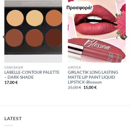
Προσφορά!
Add to
Add to
Wishlist
Wishlist
CONCEALER
LIPSTICK
LABELLE-CONTOUR PALETTE
GIRLACTIK LONG LASTING
– DARK SHADE
MATTE LIP PAINT LIQUID
LIPSTICK-Blossom
17,00
€
Original
Η
25,00
€
15,00
€
price
τρέχουσα
was:
τιμή
25,00 €.
είναι:
15,00 €.
LATEST