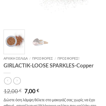
ΑΡΧΙΚΉ ΣΕΛΊΔΑ
/
ΠΡΟΣΦΟΡΈΣ
/
ΠΡΟΣΦΟΡΈΣ!
GIRLACTIK-LOOSE SPARKLES-Copper
Original
Η
12,00
7,00
€
€
price
τρέχουσα
Δώστε όση λάμψη θέλετε στο μακιγιάζ σας χωρίς να έχει
was:
τιμή
φθηνό.. αποτέλεσμα! Ψιλόκοκκο γκλίτερ που κολλάει στο