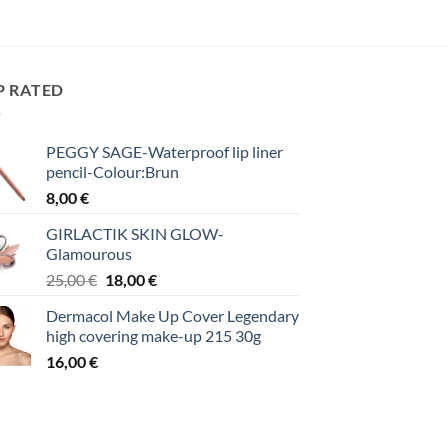
P RATED
PEGGY SAGE-Waterproof lip liner
pencil-Colour:Brun
8,00
€
GIRLACTIK SKIN GLOW-
Glamourous
Original
Η
25,00
€
18,00
€
price
τρέχουσα
Dermacol Make Up Cover Legendary
was:
τιμή
high covering make-up 215 30g
25,00 €.
είναι:
16,00
€
18,00 €.