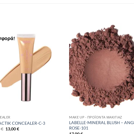
σφορά!
Add to
Add 
Wishlist
Wishl
EALER
MAKE UP - ΠΡΟΪΌΝΤΑ ΜΑΚΙΓΙΆΖ
LABELLE-MINERAL BLUSH – ANG
ACTIK CONCEALER-C-3
ROSE-101
Original
Η
0
€
13,00
€
price
τρέχουσα
17,00
€