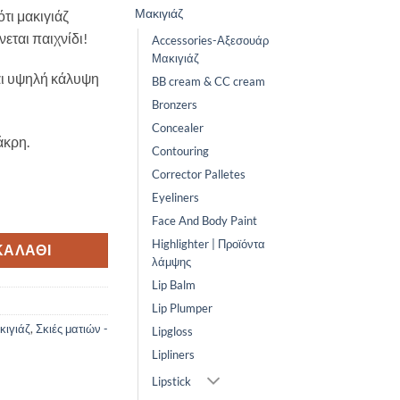
Μακιγιάζ
τι μακιγιάζ
νεται παιχνίδι!
Accessories-Αξεσουάρ
Μακιγιάζ
ι υψηλή κάλυψη
BB cream & CC cream
Bronzers
Concealer
άκρη.
Contouring
Corrector Palletes
Eyeliners
ALLIC SHADOW STICK-Satini ποσότητα
Face And Body Paint
Highlighter | Προϊόντα
ΚΑΛΆΘΙ
λάμψης
Lip Balm
Lip Plumper
κιγιάζ
,
Σκιές ματιών -
Lipgloss
Lipliners
Lipstick