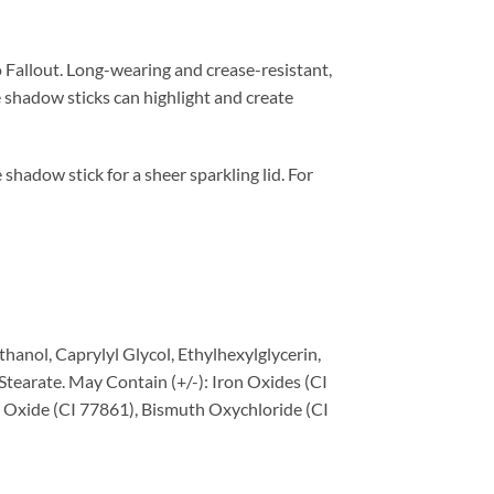
o Fallout. Long-wearing and crease-resistant,
 shadow sticks can highlight and create
shadow stick for a sheer sparkling lid. For
hanol, Caprylyl Glycol, Ethylhexylglycerin,
tearate. May Contain (+/-): Iron Oxides (CI
n Oxide (CI 77861), Bismuth Oxychloride (CI