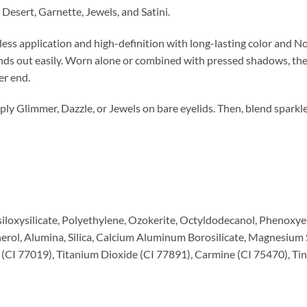
 Desert, Garnette, Jewels, and Satini.
less application and high-definition with long-lasting color and N
lends out easily. Worn alone or combined with pressed shadows, the
er end.
ply Glimmer, Dazzle, or Jewels on bare eyelids. Then, blend sparkle 
loxysilicate, Polyethylene, Ozokerite, Octyldodecanol, Phenoxyet
rol, Alumina, Silica, Calcium Aluminum Borosilicate, Magnesium S
 (CI 77019), Titanium Dioxide (CI 77891), Carmine (CI 75470), Ti