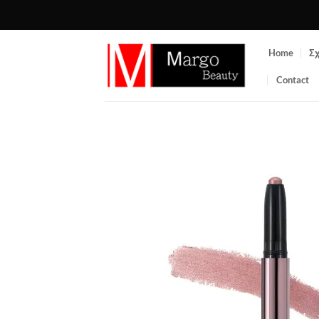
Μετάβαση
στο
περιεχόμενο
Home
Σχ
Contact