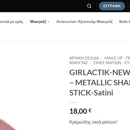
ΕΓΓΡΑΦΉ
ετικά με εμάς
Μακιγιάζ
Accessories-Αξεσουάρ Μακιγιάζ
Body 
ΑΡΧΙΚΉ ΣΕΛΊΔΑ
/
MAKE UP - 
ΜΑΚΙΓΙΆΖ
/
ΣΚΙΈΣ ΜΑΤΙΏΝ - 
GIRLACTIK-NEW
Add to
Wishlist
– METALLIC S
STICK-Satini
18,00
€
Κρεμώδης σκιά ματιών!