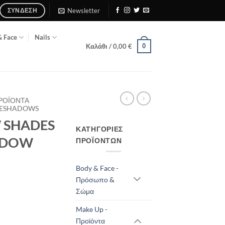
Newsletter
ΣΎΝΔΕΣΗ
& Face
Nails
0
Καλάθι /
0,00
€
ΠΡΟΪΌΝΤΑ
EYESHADOWS
 SHADES
ΚΑΤΗΓΟΡΊΕΣ
HADOW
ΠΡΟΪΌΝΤΩΝ
Body & Face -
Πρόσωπο &
Σώμα
Make Up -
Προϊόντα