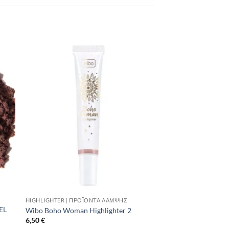
to
Add to
ist
Wishlist
HIGHLIGHTER | ΠΡΟΪΌΝΤΑ ΛΆΜΨΗΣ
EL
Wibo Boho Woman Highlighter 2
6,50
€