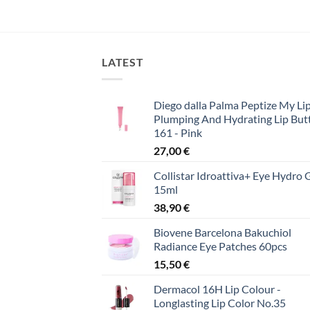
LATEST
Diego dalla Palma Peptize My Lip
Plumping And Hydrating Lip But
161 - Pink
27,00
€
Collistar Idroattiva+ Eye Hydro 
15ml
38,90
€
Biovene Barcelona Bakuchiol
Radiance Eye Patches 60pcs
15,50
€
Dermacol 16H Lip Colour -
Longlasting Lip Color No.35