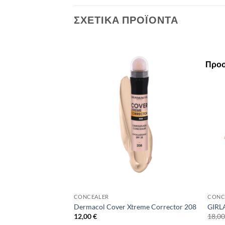
ΣΧΕΤΙΚΆ ΠΡΟΪΌΝΤΑ
Προ
Add to
Add to
Wishlist
Wishlist
CONCEALER
CONC
R PALETTE – DARK
Dermacol Cover Xtreme Corrector 208
GIRL
12,00
€
18,0