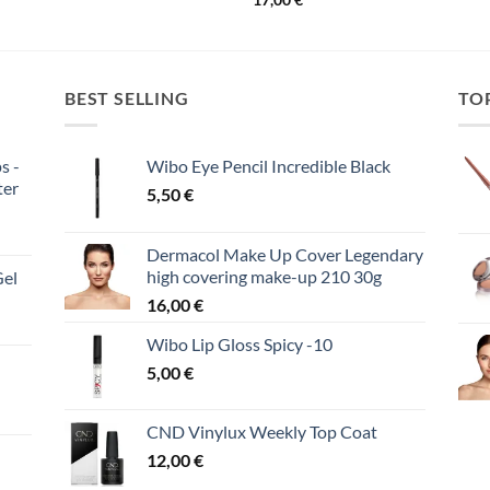
was:
τιμή
18,00 €.
είναι:
13,00 €.
BEST SELLING
TO
s -
Wibo Eye Pencil Incredible Black
ter
5,50
€
Dermacol Make Up Cover Legendary
high covering make-up 210 30g
Gel
16,00
€
Wibo Lip Gloss Spicy -10
5,00
€
CND Vinylux Weekly Top Coat
12,00
€