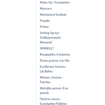
Make Up / Foundation
Mascara
Mechanical Eyeliner
Powder
Primer
Setting Sprays -
Σταθεροποιητές
Μακιγιάζ
SPARKLE!
Βλεφαρίδες-Eyelashes
Ελαιο χειλιών-Lip Oils
Ενυδατικά Χειλιών -
Lip Balms
Μάσκες Χειλιών -
Patches
Μολύβια ματιών-Eye
pencils
Παλέτες σκιών-
Eyeshadow Palletes