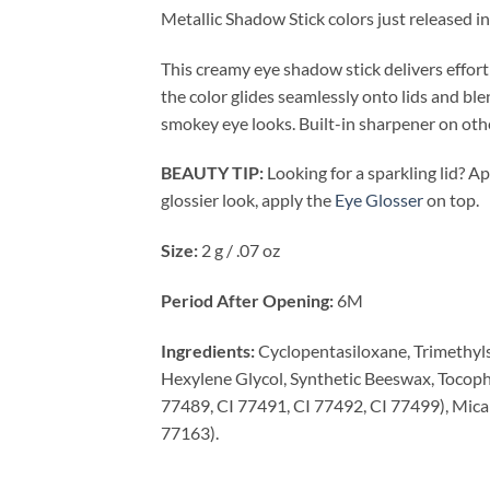
Metallic Shadow Stick colors just released in
This creamy eye shadow stick delivers effort
the color glides seamlessly onto lids and b
smokey eye looks. Built-in sharpener on oth
BEAUTY TIP:
Looking for a sparkling lid? Ap
glossier look, apply the
Eye Glosser
on top.
Size:
2 g / .07 oz
Period After Opening:
6M
Ingredients:
Cyclopentasiloxane, Trimethylsi
Hexylene Glycol, Synthetic Beeswax, Tocophe
77489, CI 77491, CI 77492, CI 77499), Mica
77163).