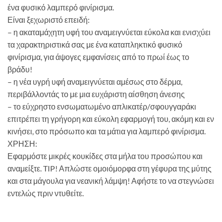
ένα φυσικό λαμπερό φινίρισμα.
Είναι ξεχωριστό επειδή:
– η ακαταμάχητη υφή του αναμειγνύεται εύκολα και ενισχύει
τα χαρακτηριστικά σας με ένα καταπληκτικό φυσικό
φινίρισμα, για άψογες εμφανίσεις από το πρωί έως το
βράδυ!
– η νέα υγρή υφή αναμειγνύεται αμέσως στο δέρμα,
περιβάλλοντάς το με μια ευχάριστη αίσθηση άνεσης
– το εύχρηστο ενσωματωμένο απλικατέρ/σφουγγαράκι
επιτρέπει τη γρήγορη και εύκολη εφαρμογή του, ακόμη και εν
κινήσει, στο πρόσωπο και τα μάτια για λαμπερό φινίρισμα.
ΧΡΗΣΗ:
Εφαρμόστε μικρές κουκίδες στα μήλα του προσώπου και
αναμείξτε.
TIP!
Απλώστε ομοιόμορφα στη γέφυρα της μύτης
και στα μάγουλα για νεανική λάμψη!
Αφήστε το να στεγνώσει
εντελώς πριν ντυθείτε.