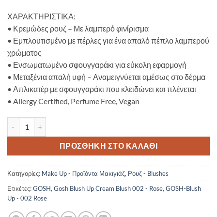
ΧΑΡΑΚΤΗΡΙΣΤΙΚΑ:
• Κρεμώδες ρουζ – Με λαμπερό φινίρισμα
• Εμπλουτισμένο με πέρλες για ένα απαλό πέπλο λαμπερού
χρώματος
• Ενσωματωμένο σφουγγαράκι για εύκολη εφαρμογή
• Μεταξένια απαλή υφή – Αναμειγνύεται αμέσως στο δέρμα
• Απλικατέρ με σφουγγαράκι που κλειδώνει και πλένεται
• Allergy Certified, Perfume Free, Vegan
Gosh Blush Up Cream Blush 002 - Rose ποσότητα
ΠΡΟΣΘΉΚΗ ΣΤΟ ΚΑΛΆΘΙ
Κατηγορίες:
Make Up - Προϊόντα Μακιγιάζ
,
Ρουζ - Blushes
Ετικέτες:
GOSH
,
Gosh Blush Up Cream Blush 002 - Rose
,
GOSH-Blush
Up - 002 Rose