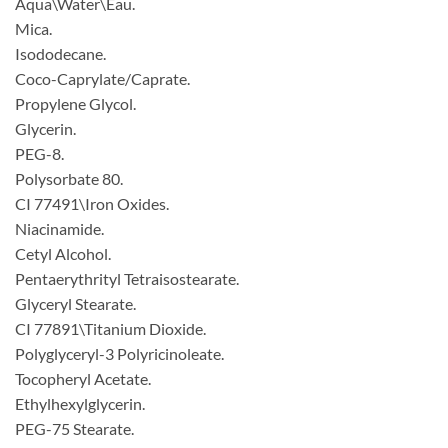
Aqua\Water\Eau.
Mica.
Isododecane.
Coco-Caprylate/Caprate.
Propylene Glycol.
Glycerin.
PEG-8.
Polysorbate 80.
CI 77491\Iron Oxides.
Niacinamide.
Cetyl Alcohol.
Pentaerythrityl Tetraisostearate.
Glyceryl Stearate.
CI 77891\Titanium Dioxide.
Polyglyceryl-3 Polyricinoleate.
Tocopheryl Acetate.
Ethylhexylglycerin.
PEG-75 Stearate.