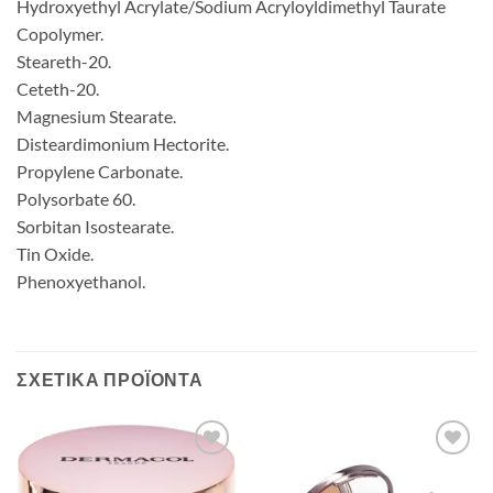
Hydroxyethyl Acrylate/Sodium Acryloyldimethyl Taurate
Copolymer.
Steareth-20.
Ceteth-20.
Magnesium Stearate.
Disteardimonium Hectorite.
Propylene Carbonate.
Polysorbate 60.
Sorbitan Isostearate.
Tin Oxide.
Phenoxyethanol.
ΣΧΕΤΙΚΆ ΠΡΟΪΌΝΤΑ
Add to
Add to
Wishlist
Wishlist