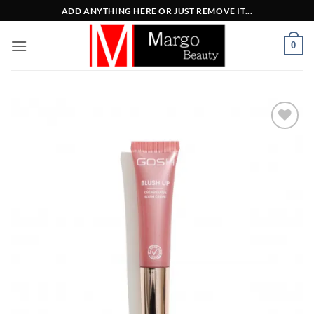
Μετάβαση
ADD ANYTHING HERE OR JUST REMOVE IT...
στο
περιεχόμενο
0
Add to
Wishlist