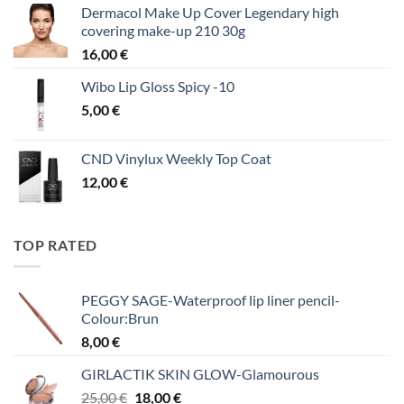
Dermacol Make Up Cover Legendary high
covering make-up 210 30g
16,00
€
Wibo Lip Gloss Spicy -10
5,00
€
CND Vinylux Weekly Top Coat
12,00
€
TOP RATED
PEGGY SAGE-Waterproof lip liner pencil-
Colour:Brun
8,00
€
GIRLACTIK SKIN GLOW-Glamourous
Original
Η
25,00
€
18,00
€