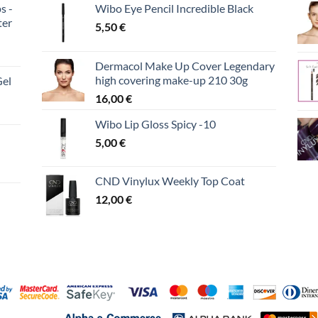
s -
Wibo Eye Pencil Incredible Black
ter
5,50
€
Dermacol Make Up Cover Legendary
high covering make-up 210 30g
Gel
16,00
€
Wibo Lip Gloss Spicy -10
5,00
€
CND Vinylux Weekly Top Coat
12,00
€