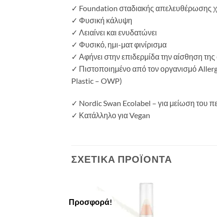
✓ Foundation σταδιακής απελευθέρωσης 
✓ Φυσική κάλυψη
✓ Λειαίνει και ενυδατώνει
✓ Φυσικό, ημι-ματ φινίρισμα
✓ Αφήνει στην επιδερμίδα την αίσθηση τη
✓ Πιστοποιημένο από τον οργανισμό Aller
Plastic – OWP)
✓ Nordic Swan Ecolabel – για μείωση του 
✓ Κατάλληλο για Vegan
ΣΧΕΤΙΚΆ ΠΡΟΪΌΝΤΑ
Προσφορά!
Add to
Add to
Wishlist
Wishlist