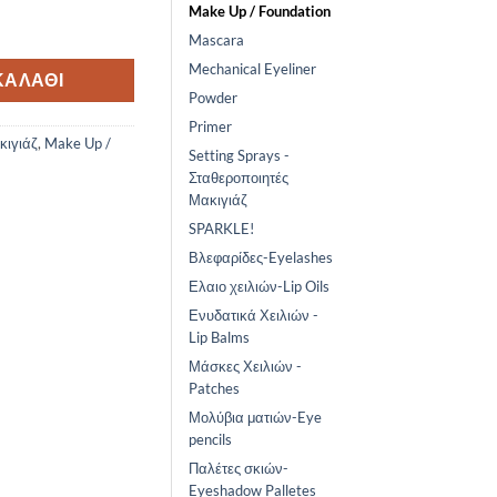
Make Up / Foundation
4 Medium ποσότητα
Mascara
Mechanical Eyeliner
ΚΑΛΆΘΙ
Powder
Primer
κιγιάζ
,
Make Up /
Setting Sprays -
Σταθεροποιητές
Μακιγιάζ
SPARKLE!
Βλεφαρίδες-Eyelashes
Ελαιο χειλιών-Lip Oils
Ενυδατικά Χειλιών -
Lip Balms
Μάσκες Χειλιών -
Patches
Μολύβια ματιών-Eye
pencils
Παλέτες σκιών-
Eyeshadow Palletes