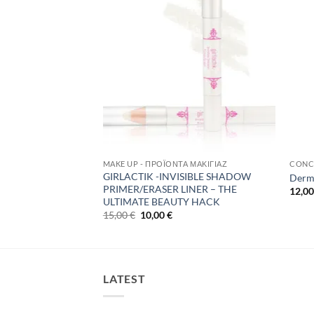
MAKE UP - ΠΡΟΪΌΝΤΑ ΜΑΚΙΓΙΆΖ
CONC
GIRLACTIK -INVISIBLE SHADOW
EALER-C-3
Derma
PRIMER/ERASER LINER – THE
12,0
έχουσα
ULTIMATE BEAUTY HACK
ή
Original
Η
15,00
€
10,00
€
ι:
price
τρέχουσα
00 €.
was:
τιμή
15,00 €.
είναι:
10,00 €.
LATEST