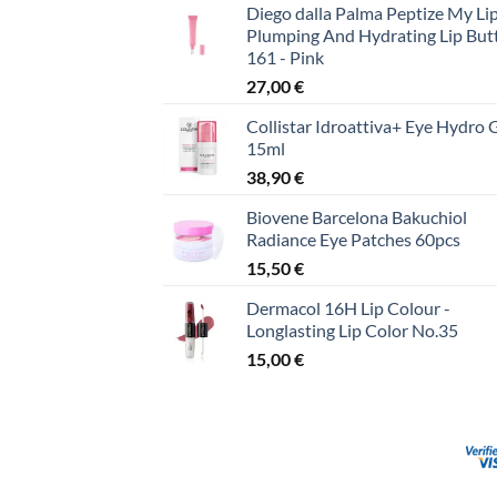
Diego dalla Palma Peptize My Lip
Plumping And Hydrating Lip But
161 - Pink
27,00
€
Collistar Idroattiva+ Eye Hydro 
15ml
38,90
€
Biovene Barcelona Bakuchiol
Radiance Eye Patches 60pcs
15,50
€
Dermacol 16H Lip Colour -
Longlasting Lip Color No.35
15,00
€