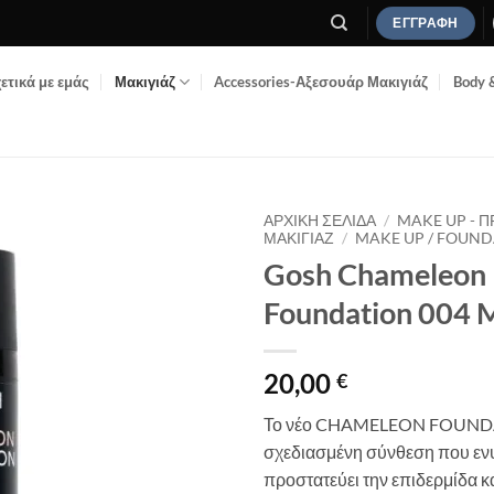
ΕΓΓΡΑΦΉ
ετικά με εμάς
Μακιγιάζ
Accessories-Αξεσουάρ Μακιγιάζ
Body 
ΑΡΧΙΚΉ ΣΕΛΊΔΑ
/
MAKE UP - 
ΜΑΚΙΓΙΆΖ
/
MAKE UP / FOUN
Gosh Chameleon
Add to
Wishlist
Foundation 004 
20,00
€
Το νέο CHAMELEON FOUNDAT
σχεδιασμένη σύνθεση που ενυ
προστατεύει την επιδερμίδα κα