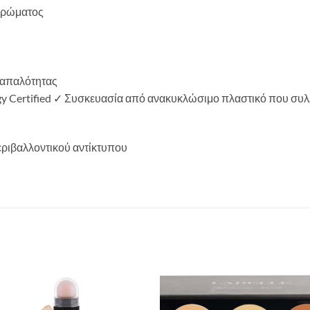
χρώματος
ς απαλότητας
gy Certified ✓ Συσκευασία από ανακυκλώσιμο πλαστικό που συλ
περιβαλλοντικού αντίκτυπου
Add to
Add 
Wishlist
Wishl