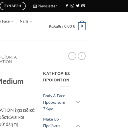
Newsletter
ΣΎΝΔΕΣΗ
& Face
Nails
0
Καλάθι /
0,00
€
ΠΡΟΪΌΝΤΑ
DATION
ΚΑΤΗΓΟΡΊΕΣ
Medium
ΠΡΟΪΌΝΤΩΝ
Body & Face -
Πρόσωπο &
Σώμα
ION έχει ειδικά
δατώνει και
Make Up -
θ’ όλη τη
Προϊόντα