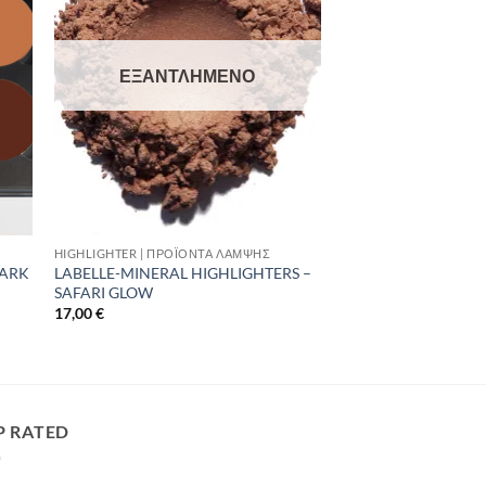
ΕΞΑΝΤΛΗΜΈΝΟ
HIGHLIGHTER | ΠΡΟΪΌΝΤΑ ΛΆΜΨΗΣ
DARK
LABELLE-MINERAL HIGHLIGHTERS –
SAFARI GLOW
17,00
€
P RATED