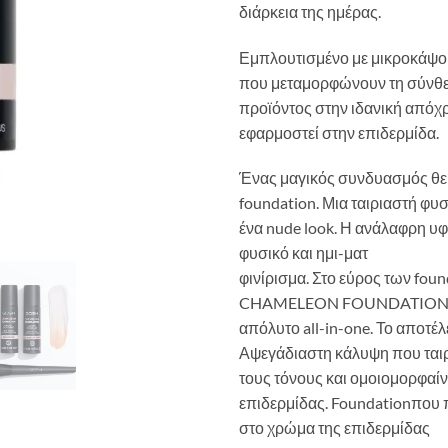
διάρκεια της ημέρας.
Εμπλουτισμένο με μικροκάψ
που μεταμορφώνουν τη σύνθε
προϊόντος στην ιδανική απόχ
εφαρμοστεί στην επιδερμίδα.
Ένας μαγικός συνδυασμός θε
foundation. Μια ταιριαστή φυ
ένα nude look. Η ανάλαφρη υφή
φυσικό και ημι-ματ
φινίρισμα. Στο εύρος των foun
CHAMELEON FOUNDATION α
απόλυτο all-in-one. Το αποτέ
Αψεγάδιαστη κάλυψη που ταιρ
τους τόνους και ομοιομορφαίν
επιδερμίδας. Foundationπου
στο χρώμα της επιδερμίδας