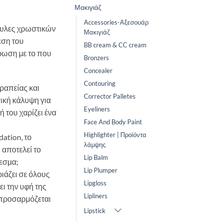
Μακιγιάζ
Accessories-Αξεσουάρ
ουλες χρωστικών
Μακιγιάζ
ση του
BB cream & CC cream
ρωση με το που
Bronzers
Concealer
Contouring
ραπείας και
Corrector Palletes
σική κάλυψη για
Eyeliners
 του χαρίζει ένα
Face And Body Paint
Highlighter | Προϊόντα
dation, το
λάμψης
ποτελεί το
Lip Balm
λεσμα;
Lip Plumper
ιάζει σε όλους
Lipgloss
ει την υφή της
Lipliners
 προσαρμόζεται
Lipstick