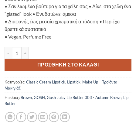
• Σαν λιωμένο βούτυρο για τα χείλη σας • Δίνει στα χείλη ένα
“glazed” look • Ενυδατώνει άμεσα
• Διαφανής έως μεσαία χρωματική απόδοση • Περιέχει
θρεπτικά συστατικά
• Vegan, Perfume Free
Gosh Juicy Lip Butter 003 - Automn Brown ποσότητα
ΠΡΟΣΘΉΚΗ ΣΤΟ ΚΑΛΆΘΙ
Κατηγορίες:
Classic Cream Lipstick
,
Lipstick
,
Make Up - Προϊόντα
Μακιγιάζ
Ετικέτες:
Brown
,
GOSH
,
Gosh Juicy Lip Butter 003 - Automn Brown
,
Lip
Butter