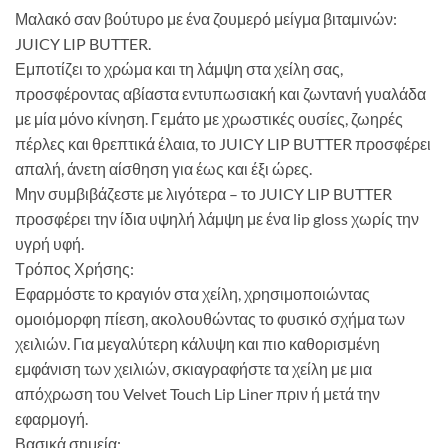
Μαλακό σαν βούτυρο με ένα ζουμερό μείγμα βιταμινών:
JUICY LIP BUTTER.
Εμποτίζει το χρώμα και τη λάμψη στα χείλη σας,
προσφέροντας αβίαστα εντυπωσιακή και ζωντανή γυαλάδα
με μία μόνο κίνηση. Γεμάτο με χρωστικές ουσίες, ζωηρές
πέρλες και θρεπτικά έλαια, το JUICY LIP BUTTER προσφέρει
απαλή, άνετη αίσθηση για έως και έξι ώρες.
Μην συμβιβάζεστε με λιγότερα – το JUICY LIP BUTTER
προσφέρει την ίδια υψηλή λάμψη με ένα lip gloss χωρίς την
υγρή υφή.
Τρόπος Χρήσης:
Εφαρμόστε το κραγιόν στα χείλη, χρησιμοποιώντας
ομοιόμορφη πίεση, ακολουθώντας το φυσικό σχήμα των
χειλιών. Για μεγαλύτερη κάλυψη και πιο καθορισμένη
εμφάνιση των χειλιών, σκιαγραφήστε τα χείλη με μια
απόχρωση του Velvet Touch Lip Liner πριν ή μετά την
εφαρμογή.
Βασικά σημεία: