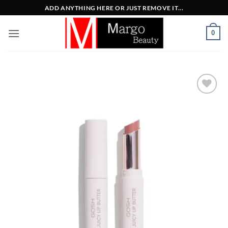
Μετάβαση
ADD ANYTHING HERE OR JUST REMOVE IT...
στο
περιεχόμενο
0
Add to
Wishlist