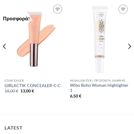
Προσφορά!
Add to
Add to
Wishlist
Wishlist
CONCEALER
HIGHLIGHTER | ΠΡΟΪΌΝΤΑ ΛΆΜΨΗΣ
Wibo Boho Woman Highlighter
GIRLACTIK CONCEALER-C-C
1
Original
Η
18,00
€
13,00
€
price
τρέχουσα
6,50
€
was:
τιμή
18,00 €.
είναι:
13,00 €.
LATEST