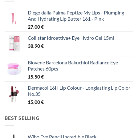
Diego dalla Palma Peptize My Lips - Plumping
And Hydrating Lip Butter 161 - Pink
27,00
€
Collistar Idroattiva+ Eye Hydro Gel 15ml
38,90
€
Biovene Barcelona Bakuchiol Radiance Eye
Patches 60pcs
15,50
€
Dermacol 16H Lip Colour - Longlasting Lip Color
No.35
15,00
€
BEST SELLING
Wibo Eye Pencil Incredible Black