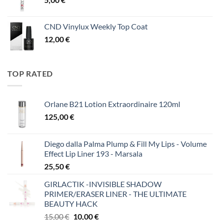
CND Vinylux Weekly Top Coat
12,00
€
TOP RATED
Orlane B21 Lotion Extraordinaire 120ml
125,00
€
Diego dalla Palma Plump & Fill My Lips - Volume
Effect Lip Liner 193 - Marsala
25,50
€
GIRLACTIK -INVISIBLE SHADOW
PRIMER/ERASER LINER - THE ULTIMATE
BEAUTY HACK
Original
Η
15,00
€
10,00
€