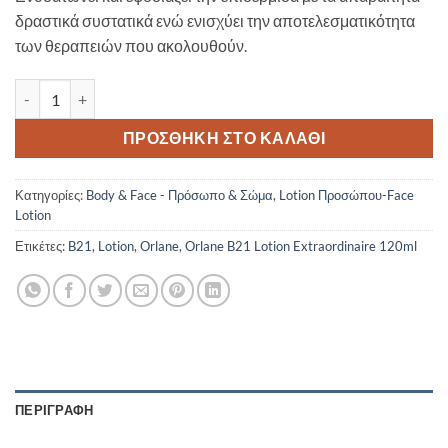
δραστικά συστατικά ενώ ενισχύει την αποτελεσματικότητα
των θεραπειών που ακολουθούν.
Orlane B21 Lotion Extraordinaire 120ml ποσότητα
ΠΡΟΣΘΉΚΗ ΣΤΟ ΚΑΛΆΘΙ
Κατηγορίες:
Body & Face - Πρόσωπο & Σώμα
,
Lotion Προσώπου-Face
Lotion
Ετικέτες:
B21
,
Lotion
,
Orlane
,
Orlane B21 Lotion Extraordinaire 120ml
ΠΕΡΙΓΡΑΦΉ