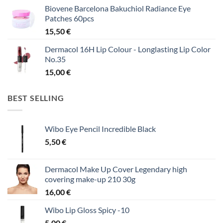
Biovene Barcelona Bakuchiol Radiance Eye
Patches 60pcs
15,50
€
Dermacol 16H Lip Colour - Longlasting Lip Color
No.35
15,00
€
BEST SELLING
Wibo Eye Pencil Incredible Black
5,50
€
Dermacol Make Up Cover Legendary high
covering make-up 210 30g
16,00
€
Wibo Lip Gloss Spicy -10
5,00
€