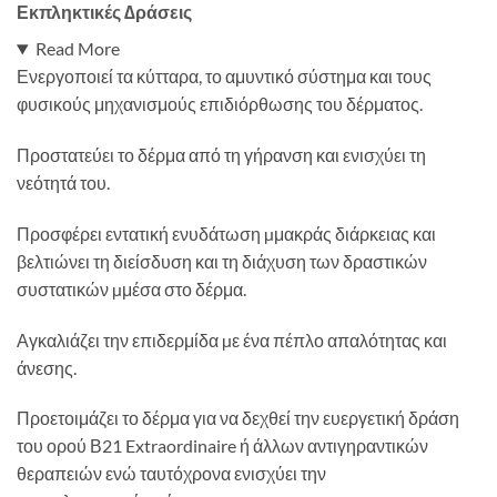
Εκπληκτικές ∆ράσεις
Read More
Ενεργοποιεί τα κύτταρα, το αμυντικό σύστημα και τους
φυσικούς μηχανισμούς επιδιόρθωσης του δέρματος.
Προστατεύει το δέρμα από τη γήρανση και ενισχύει τη
νεότητά του.
Προσφέρει εντατική ενυδάτωση µμακράς διάρκειας και
βελτιώνει τη διείσδυση και τη διάχυση των δραστικών
συστατικών µμέσα στο δέρμα.
Αγκαλιάζει την επιδερμίδα µε ένα πέπλο απαλότητας και
άνεσης.
Προετοιμάζει το δέρμα για να δεχθεί την ευεργετική δράση
του ορού Β21 Extraordinaire ή άλλων αντιγηραντικών
θεραπειών ενώ ταυτόχρονα ενισχύει την