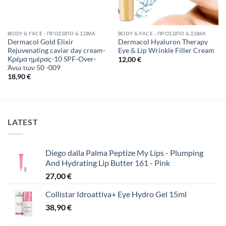
BODY & FACE - ΠΡΌΣΩΠΟ & ΣΏΜΑ
BODY & FACE - ΠΡΌΣΩΠΟ & ΣΏΜΑ
Dermacol Gold Elixir
Dermacol Hyaluron Therapy
Rejuvenating caviar day cream-
Eye & Lip Wrinkle Filler Cream
Κρέμα ημέρας-10 SPF-Over-
12,00
€
Άνω των 50 -009
18,90
€
LATEST
Diego dalla Palma Peptize My Lips - Plumping
And Hydrating Lip Butter 161 - Pink
27,00
€
Collistar Idroattiva+ Eye Hydro Gel 15ml
38,90
€