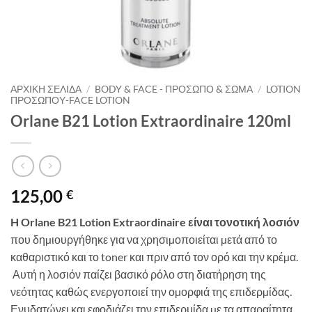
ΑΡΧΙΚΉ ΣΕΛΊΔΑ
/
BODY & FACE - ΠΡΌΣΩΠΟ & ΣΏΜΑ
/
LOTION
ΠΡΟΣΏΠΟΥ-FACE LOTION
Orlane B21 Lotion Extraordinaire 120ml
125,00
€
H Orlane B21 Lotion Extraordinaire είναι τονοτική λοσιόν
που δηµιουργήθηκε για να χρησιµοποιείται µετά από το
καθαριστικό και το toner και πριν από τον ορό και την κρέµα.
Αυτή η λοσιόν παίζει βασικό ρόλο στη διατήρηση της
νεότητας καθώς ενεργοποιεί την οµορφιά της επιδερµίδας.
Ενυδατώνει και εφοδιάζει την επιδερμίδα µε τα απαραίτητα