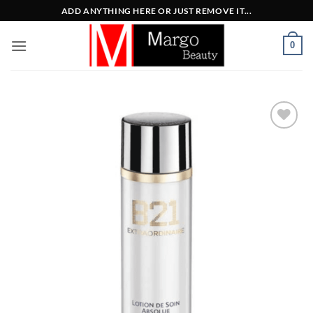
Μετάβαση
ADD ANYTHING HERE OR JUST REMOVE IT...
στο
περιεχόμενο
0
Add to
Wishlist