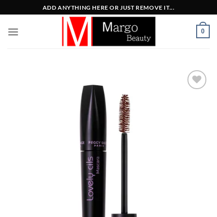
Μετάβαση
ADD ANYTHING HERE OR JUST REMOVE IT...
στο
περιεχόμενο
0
Add to
Wishlist