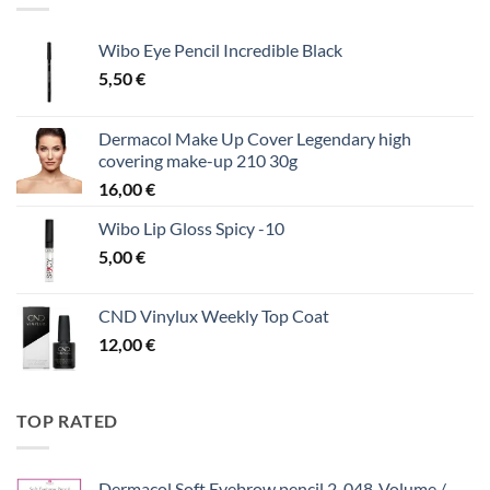
Wibo Eye Pencil Incredible Black
5,50
€
Dermacol Make Up Cover Legendary high
covering make-up 210 30g
16,00
€
Wibo Lip Gloss Spicy -10
5,00
€
CND Vinylux Weekly Top Coat
12,00
€
TOP RATED
Dermacol Soft Eyebrow pencil 2-048-Volume /