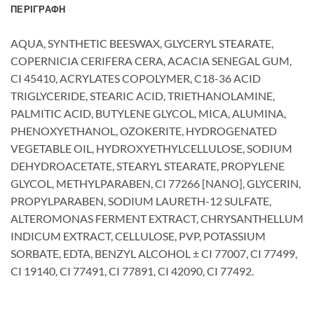
ΠΕΡΙΓΡΑΦΉ
AQUA, SYNTHETIC BEESWAX, GLYCERYL STEARATE,
COPERNICIA CERIFERA CERA, ACACIA SENEGAL GUM,
CI 45410, ACRYLATES COPOLYMER, C18-36 ACID
TRIGLYCERIDE, STEARIC ACID, TRIETHANOLAMINE,
PALMITIC ACID, BUTYLENE GLYCOL, MICA, ALUMINA,
PHENOXYETHANOL, OZOKERITE, HYDROGENATED
VEGETABLE OIL, HYDROXYETHYLCELLULOSE, SODIUM
DEHYDROACETATE, STEARYL STEARATE, PROPYLENE
GLYCOL, METHYLPARABEN, CI 77266 [NANO], GLYCERIN,
PROPYLPARABEN, SODIUM LAURETH-12 SULFATE,
ALTEROMONAS FERMENT EXTRACT, CHRYSANTHELLUM
INDICUM EXTRACT, CELLULOSE, PVP, POTASSIUM
SORBATE, EDTA, BENZYL ALCOHOL ± CI 77007, CI 77499,
CI 19140, CI 77491, CI 77891, CI 42090, CI 77492.