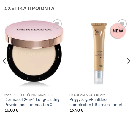
ΣΧΕΤΙΚΆ ΠΡΟΪΌΝΤΑ
Add to
Add to
Wishlist
Wishlist
MAKE UP - ΠΡΟΪΌΝΤΑ ΜΑΚΙΓΙΆΖ
BB CREAM & CC CREAM
Dermacol 2-in-1 Long-Lasting
Peggy Sage-Faultless
Powder and Foundation 02
complexion BB cream – miel
16,00
€
19,90
€