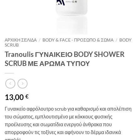
ΑΡΧΙΚΉ ΣΕΛΊΔΑ
/
BODY & FACE - ΠΡΌΣΩΠΟ & ΣΏΜΑ
/
BODY
SCRUB
Tranoulis ΓΥΝΑΙΚΕΙΟ BODY SHOWER
SCRUB ΜΕ ΑΡΩΜΑ ΤΥΠΟΥ
13,00
€
Γυναικείο αφρόλουτρο scrub για καθαρισμό και απολέπιση
του σώματος, εμπλουτισμένο με κόκκους φυσικής
προέλευσης και σωματίδια ενεργού άνθρακα που
απορροφούν τις τοξίνες και αφήνουν το δέρμα ιδανικά
απαλό!