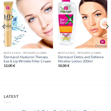
Add to
Add to
Wishlist
Wishlist
BODY & FACE - ΠΡΌΣΩΠΟ & ΣΏΜΑ
BODY & FACE - ΠΡΌΣΩΠΟ & ΣΏΜΑ
Dermacol Hyaluron Therapy
Dermacol Detox and Defence
Eye & Lip Wrinkle Filler Cream
Micellar Lotion-200ml
12,00
€
10,00
€
LATEST