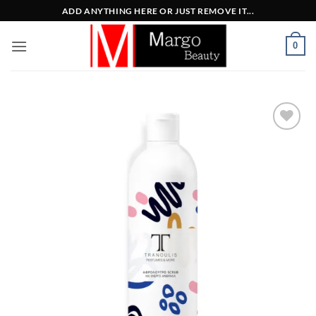
Μετάβαση
ADD ANYTHING HERE OR JUST REMOVE IT...
στο
περιεχόμενο
0
Add to
Wishlist