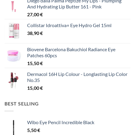
Diego dalla Palma Peptize My Lips - Plumping
And Hydrating Lip Butter 161 - Pink
27,00
€
Collistar Idroattiva+ Eye Hydro Gel 15ml
38,90
€
Biovene Barcelona Bakuchiol Radiance Eye
Patches 60pcs
15,50
€
Dermacol 16H Lip Colour - Longlasting Lip Color
No.35
15,00
€
BEST SELLING
Wibo Eye Pencil Incredible Black
5,50
€