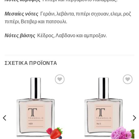
Μεσαίες νότες
Γεράνι, λεβάντα, πιπέρι σιχουαν, ελεμι, ροζ
πιπέρι, Βετιβερ και πατσουλι.
Νότες βάσης
Κέδρος, Λαβδανο και αμπροξαν.
ΣΧΕΤΙΚΆ ΠΡΟΪΌΝΤΑ
Add to
Add to
Wishlist
Wishlist