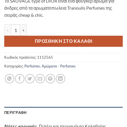
Το SAUVAGE type of DIOR είναι ένα φουγκερ άρωμα για
άνδρες από τα αρωματοπωλεια Tranoulis Perfumes της
σειράς cheap & chic.
Tranoulis Perfumes-SAUVAGE type of CHRISTIAN DIOR 50ml ποσό
ΠΡΟΣΘΉΚΗ ΣΤΟ ΚΑΛΆΘΙ
Κωδικός προϊόντος:
1112565
Κατηγορίες:
Perfumes
,
Αρώματα - Perfumes
ΠΕΡΙΓΡΑΦΉ
Νότες κορυφής
Πιπέρι και περγαμόντο Καλαβρίας.