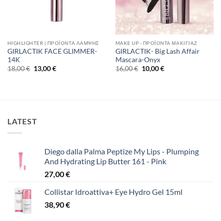
HIGHLIGHTER | ΠΡΟΪΌΝΤΑ ΛΆΜΨΗΣ
MAKE UP - ΠΡΟΪΌΝΤΑ ΜΑΚΙΓΙΆΖ
GIRLACTIK FACE GLIMMER-
GIRLACTIK- Big Lash Affair
14K
Mascara-Onyx
Original
Η
Original
Η
18,00
€
13,00
€
16,00
€
10,00
€
price
τρέχουσα
price
τρέχουσα
was:
τιμή
was:
τιμή
18,00 €.
είναι:
16,00 €.
είναι:
13,00 €.
10,00 €.
LATEST
Diego dalla Palma Peptize My Lips - Plumping
And Hydrating Lip Butter 161 - Pink
27,00
€
Collistar Idroattiva+ Eye Hydro Gel 15ml
38,90
€