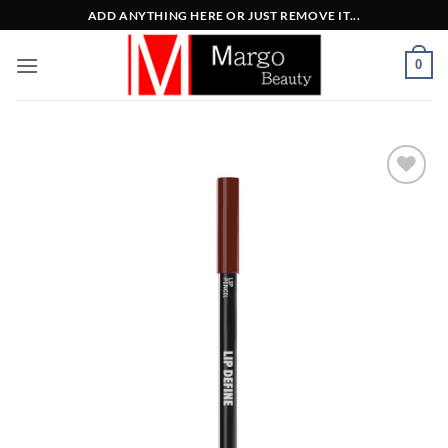
Μετάβαση
ADD ANYTHING HERE OR JUST REMOVE IT...
στο
περιεχόμενο
0
Add to
Wishlist