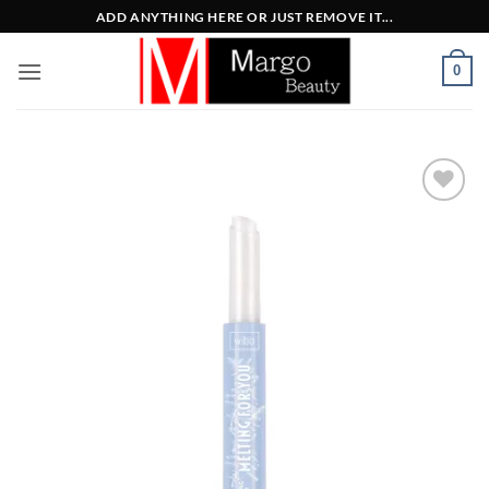
Μετάβαση
ADD ANYTHING HERE OR JUST REMOVE IT...
στο
περιεχόμενο
0
Add to
Wishlist