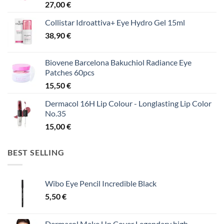
27,00
€
Collistar Idroattiva+ Eye Hydro Gel 15ml
38,90
€
Biovene Barcelona Bakuchiol Radiance Eye
Patches 60pcs
15,50
€
Dermacol 16H Lip Colour - Longlasting Lip Color
No.35
15,00
€
BEST SELLING
Wibo Eye Pencil Incredible Black
5,50
€
Dermacol Make Up Cover Legendary high