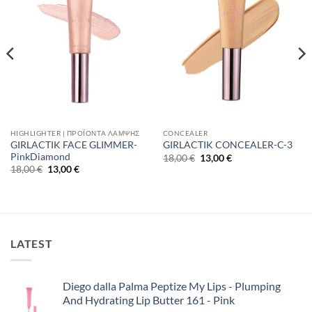
HIGHLIGHTER | ΠΡΟΪΌΝΤΑ ΛΆΜΨΗΣ
CONCEALER
GIRLACTIK FACE GLIMMER-
GIRLACTIK CONCEALER-C-3
PinkDiamond
Original
Η
18,00
€
13,00
€
price
τρέχουσα
Original
Η
18,00
€
13,00
€
was:
τιμή
price
τρέχουσα
18,00 €.
είναι:
was:
τιμή
13,00 €.
18,00 €.
είναι:
13,00 €.
LATEST
Diego dalla Palma Peptize My Lips - Plumping
And Hydrating Lip Butter 161 - Pink