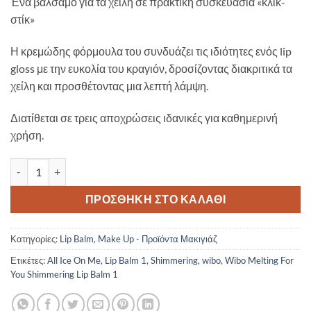
Ένα βάλσαμο για τα χείλη σε πρακτική συσκευασία «κλικ-
στίκ»
Η κρεμώδης φόρμουλα του συνδυάζει τις ιδιότητες ενός lip
gloss με την ευκολία του κραγιόν, δροσίζοντας διακριτικά τα
χείλη και προσθέτοντας μια λεπτή λάμψη.
Διατίθεται σε τρεις αποχρώσεις ιδανικές για καθημερινή
χρήση.
Wibo Melting For You Shimmering Lip Balm 1 ποσότητα
ΠΡΟΣΘΉΚΗ ΣΤΟ ΚΑΛΆΘΙ
Κατηγορίες:
Lip Balm
,
Make Up - Προϊόντα Μακιγιάζ
Ετικέτες:
All Ice On Me
,
Lip Balm 1
,
Shimmering
,
wibo
,
Wibo Melting For
You Shimmering Lip Balm 1