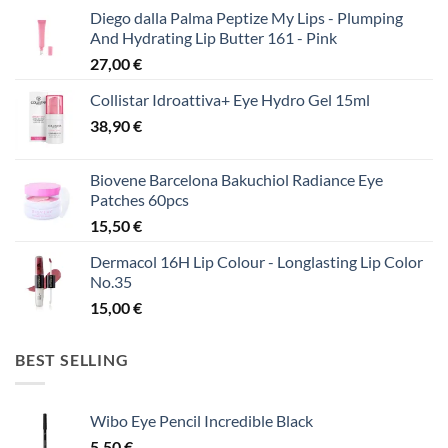
Diego dalla Palma Peptize My Lips - Plumping
And Hydrating Lip Butter 161 - Pink
27,00
€
Collistar Idroattiva+ Eye Hydro Gel 15ml
38,90
€
Biovene Barcelona Bakuchiol Radiance Eye
Patches 60pcs
15,50
€
Dermacol 16H Lip Colour - Longlasting Lip Color
No.35
15,00
€
BEST SELLING
Wibo Eye Pencil Incredible Black
5,50
€