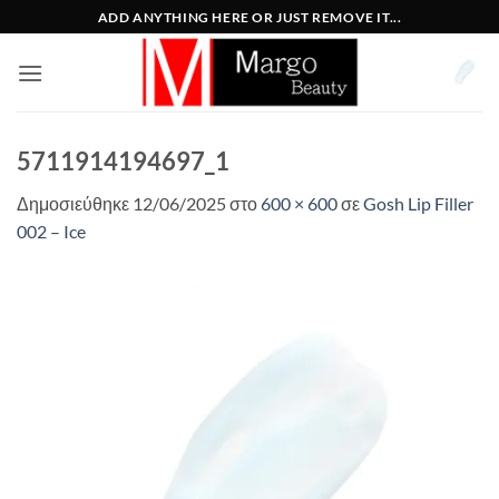
Μετάβαση
ADD ANYTHING HERE OR JUST REMOVE IT...
στο
περιεχόμενο
5711914194697_1
Δημοσιεύθηκε
12/06/2025
στο
600 × 600
σε
Gosh Lip Filler
002 – Ice