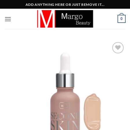
Μετάβαση
ADD ANYTHING HERE OR JUST REMOVE IT...
στο
περιεχόμενο
0
Add to
Wishlist