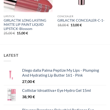
LIPSTICK
CONCEALER
GIRLACTIK LONG LASTING
GIRLACTIK CONCEALER-C-1-
MATTE LIP PAINT LIQUID
Original
Η
18,00
€
13,00
€
price
τρέχουσα
LIPSTICK-Blossom
was:
τιμή
Original
Η
25,00
€
15,00
€
18,00 €.
είναι:
price
τρέχουσα
13,00 €.
was:
τιμή
25,00 €.
είναι:
15,00 €.
LATEST
Diego dalla Palma Peptize My Lips - Plumping
And Hydrating Lip Butter 161 - Pink
27,00
€
Collistar Idroattiva+ Eye Hydro Gel 15ml
38,90
€
Biovene Barcelona Bakuchiol Radiance Eye