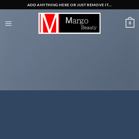
Μετάβαση
ADD ANYTHING HERE OR JUST REMOVE IT...
στο
περιεχόμενο
0