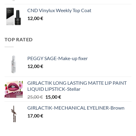
CND Vinylux Weekly Top Coat
12,00
€
TOP RATED
PEGGY SAGE-Make-up fixer
12,00
€
GIRLACTIK LONG LASTING MATTE LIP PAINT
LIQUID LIPSTICK-Stellar
Original
Η
25,00
€
15,00
€
price
τρέχουσα
GIRLACTIK-MECHANICAL EYELINER-Brown
was:
τιμή
17,00
€
25,00 €.
είναι:
15,00 €.