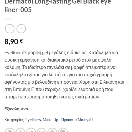
Dermacol Long-lasting Gel Black eye
liner-005
8,90
€
Eyeliner σε μορφή gel μεγάλης διάρκειας. Κατάλληλο για
φυσική εμφάνιση και διακριτικό ρετρό στυλ με υψηλή
κάλυψη. Το ιδιαίτερο πινελάκι σε μορφή απλικατέρ είναι
κατάλληλο εξίσου για λεπτή και για πιο παχιά γραμμή
αφήνοντας μια βελούδινη επιφάνεια. Χάρη στη Σιλικόνη και
στη Βιταμίνη Ε που περιέχει, χαρίζει ελαφριά υφή που
μπορεί ωα χρησιμοποιηθεί και ως σκιά ματιών.
Εξαντλημένο
Κατηγορίες:
Eyeliners
,
Make Up - Προϊόντα Μακιγιάζ