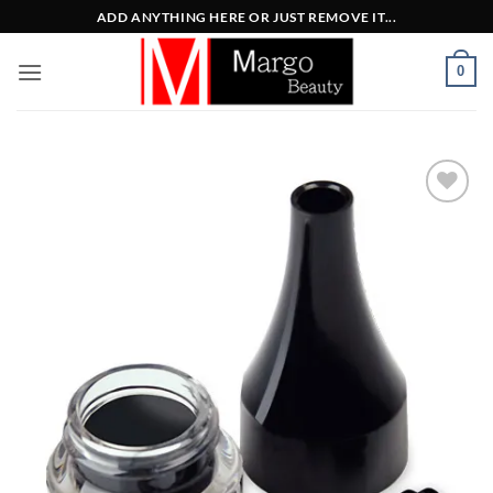
Μετάβαση
ADD ANYTHING HERE OR JUST REMOVE IT...
στο
περιεχόμενο
0
Add to
Wishlist