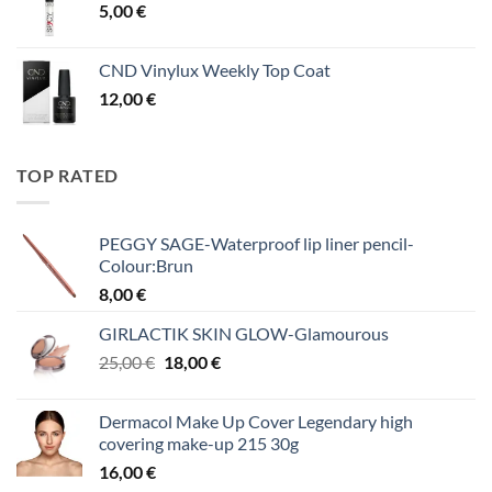
5,00
€
CND Vinylux Weekly Top Coat
12,00
€
TOP RATED
PEGGY SAGE-Waterproof lip liner pencil-
Colour:Brun
8,00
€
GIRLACTIK SKIN GLOW-Glamourous
Original
Η
25,00
€
18,00
€
price
τρέχουσα
was:
τιμή
Dermacol Make Up Cover Legendary high
25,00 €.
είναι:
covering make-up 215 30g
18,00 €.
16,00
€