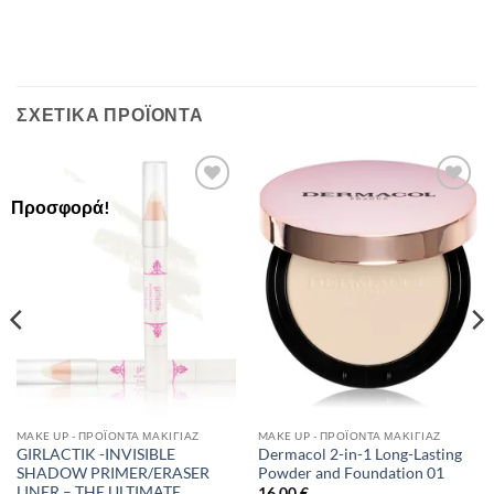
ΣΧΕΤΙΚΆ ΠΡΟΪΌΝΤΑ
Προσφορά!
Add to
Add to
Wishlist
Wishlist
MAKE UP - ΠΡΟΪΌΝΤΑ ΜΑΚΙΓΙΆΖ
MAKE UP - ΠΡΟΪΌΝΤΑ ΜΑΚΙΓΙΆΖ
GIRLACTIK -INVISIBLE
Dermacol 2-in-1 Long-Lasting
SHADOW PRIMER/ERASER
Powder and Foundation 01
LINER – THE ULTIMATE
16,00
€