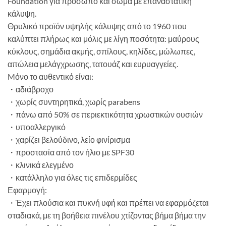
Foundation για πρόσωπο και σώμα με επαναστατική
κάλυψη.
Θρυλικό προϊόν υψηλής κάλυψης από το 1960 που
καλύπτει πλήρως και μόλις με λίγη ποσότητα: μαύρους
κύκλους, σημάδια ακμής, σπίλους, κηλίδες, μώλωπες,
απώλεια μελάγχρωσης, τατουάζ και ευρυαγγείες.
Mόνο το αυθεντικό είναι:
・αδιάβροχο
・χωρίς συντηρητικά, χωρίς parabens
・πάνω από 50% σε περιεκτικότητα χρωστικών ουσιών
・υποαλλεργικό
・χαρίζει βελούδινο, λείο φινίρισμα
・προστασία από τον ήλιο με SPF30
・κλινικά ελεγμένο
・κατάλληλο για όλες τις επιδερμίδες
Εφαρμογή:
・Έχει πλούσια και πυκνή υφή και πρέπει να εφαρμόζεται
σταδιακά, με τη βοήθεια πινέλου χτίζοντας βήμα βήμα την