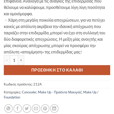
επιφάνεια. Ανάλογα με τις ανάγκες της επιδερμίδας που
θέλουμε να καλύψουμε, προσθέτουμε λίγη λίγη ποσότητα
και ομοιόμορφα.
・Χάρη στη μεγάλη ποικιλία αποχρώσεων, για να πετύχει
κανείς με απόλυτη ακρίβεια την ιδανική απόχρωση που
ταιριάζει στην επιδερμίδα, μπορεί να έχει στη συλλογή του
δύο διαφορετικές αποχρώσεις. Η μείξη μίας ανοιχτής και
μίας σκούρας απόχρωσης μπορεί να προσφέρει την
απόλυτη «απομίμηση» της επιδερμίδας μας!
Dermacol Make Up Cover Legendary high covering make-up 212 30
ΠΡΟΣΘΉΚΗ ΣΤΟ ΚΑΛΆΘΙ
Κωδικός προϊόντος:
212A
Κατηγορίες:
Concealer
,
Make Up - Προϊόντα Μακιγιάζ
,
Make Up /
Foundation