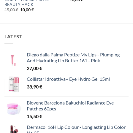
BEAUTY HACK
Original
Η
15,00
€
10,00
€
price
τρέχουσα
was:
τιμή
15,00 €.
είναι:
10,00 €.
LATEST
Diego dalla Palma Peptize My Lips - Plumping
And Hydrating Lip Butter 161 - Pink
27,00
€
Collistar Idroattiva+ Eye Hydro Gel 15ml
38,90
€
Biovene Barcelona Bakuchiol Radiance Eye
Patches 60pcs
15,50
€
Dermacol 16H Lip Colour - Longlasting Lip Color
No.35