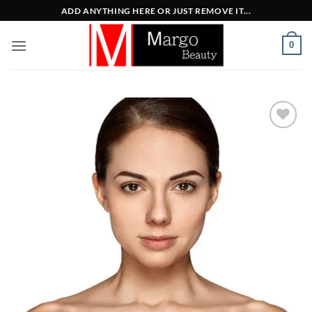
Μετάβαση
ADD ANYTHING HERE OR JUST REMOVE IT...
στο
περιεχόμενο
0
Add to
Wishlist