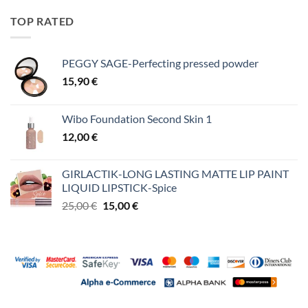
TOP RATED
PEGGY SAGE-Perfecting pressed powder
15,90
€
Wibo Foundation Second Skin 1
12,00
€
GIRLACTIK-LONG LASTING MATTE LIP PAINT
LIQUID LIPSTICK-Spice
Original
Η
25,00
€
15,00
€
price
τρέχουσα
was:
τιμή
25,00 €.
είναι:
15,00 €.