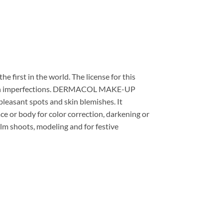
e first in the world. The license for this
t skin imperfections. DERMACOL MAKE-UP
easant spots and skin blemishes. It
ace or body for color correction, darkening or
ilm shoots, modeling and for festive