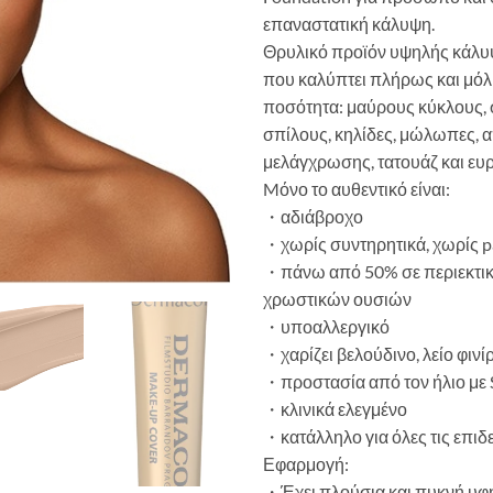
επαναστατική κάλυψη.
Θρυλικό προϊόν υψηλής κάλυ
που καλύπτει πλήρως και μόλι
ποσότητα: μαύρους κύκλους, 
σπίλους, κηλίδες, μώλωπες, 
μελάγχρωσης, τατουάζ και ευρ
Mόνο το αυθεντικό είναι:
・αδιάβροχο
・χωρίς συντηρητικά, χωρίς p
・πάνω από 50% σε περιεκτικ
χρωστικών ουσιών
・υποαλλεργικό
・χαρίζει βελούδινο, λείο φινί
・προστασία από τον ήλιο με
・κλινικά ελεγμένο
・κατάλληλο για όλες τις επιδ
Εφαρμογή:
・Έχει πλούσια και πυκνή υφή