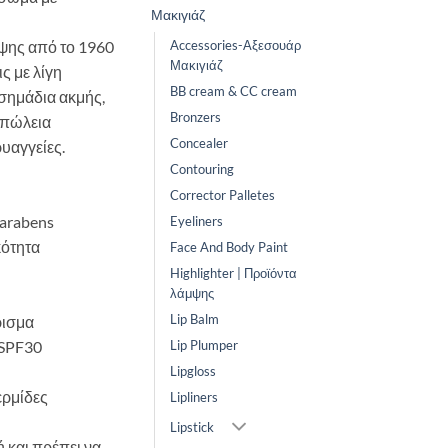
Μακιγιάζ
ψης από το 1960
Accessories-Αξεσουάρ
Μακιγιάζ
ς με λίγη
BB cream & CC cream
σημάδια ακμής,
Bronzers
απώλεια
Concealer
υαγγείες.
Contouring
Corrector Palletes
arabens
Eyeliners
ότητα
Face And Body Paint
Highlighter | Προϊόντα
λάμψης
Lip Balm
ρισμα
 SPF30
Lip Plumper
Lipgloss
ερμίδες
Lipliners
Lipstick
 και πρέπει να