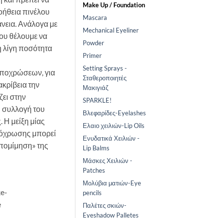
Make Up / Foundation
βοήθεια πινέλου
Mascara
άνεια. Ανάλογα με
Mechanical Eyeliner
που θέλουμε να
Powder
 λίγη ποσότητα
Primer
Setting Sprays -
αποχρώσεων, για
Σταθεροποιητές
ακρίβεια την
Μακιγιάζ
ζει στην
SPARKLE!
η συλλογή του
Βλεφαρίδες-Eyelashes
 Η μείξη μίας
Ελαιο χειλιών-Lip Oils
πόχρωσης μπορεί
Ενυδατικά Χειλιών -
πομίμηση» της
Lip Balms
Μάσκες Χειλιών -
Patches
Μολύβια ματιών-Eye
e-
pencils
e
Παλέτες σκιών-
Eyeshadow Palletes