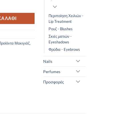
ry high covering make-up 229 30g ποσότητα
Περιποίηση Χειλιών -
ΚΑΛΆΘΙ
Lip Treatment
Ρουζ - Blushes
Σκιές ματιών -
Eyeshadows
Προϊόντα Μακιγιάζ
,
Φρύδια - Eyebrows
Nails
Perfumes
Προσφορές