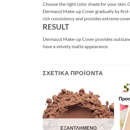
Choose the right color shade for your skin.
Dermacol Make-up Cover gradually by first u
rich consistency and provides extreme covera
RESULT
Dermacol Make-up Cover provides outstanding
have a velvety matte appearance.
ΣΧΕΤΙΚΆ ΠΡΟΪΌΝΤΑ
Προ
Add to
Add to
Wishlist
Wishlist
ΕΞΑΝΤΛΗΜΈΝΟ