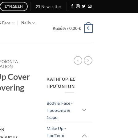
Newsletter
ΣΎΝΔΕΣΗ
& Face
Nails
0
Καλάθι /
0,00
€
ΠΡΟΪΌΝΤΑ
DATION
p Cover
ΚΑΤΗΓΟΡΊΕΣ
overing
ΠΡΟΪΌΝΤΩΝ
Body & Face -
Πρόσωπο &
Σώμα
Make Up -
ER
Προϊόντα
 σώμα με