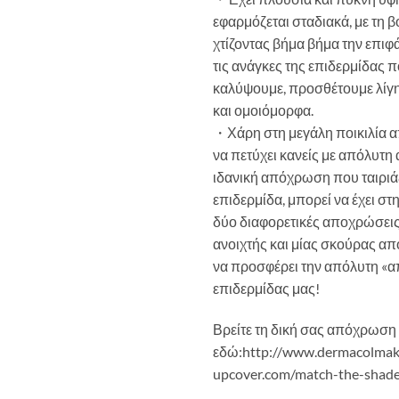
εφαρμόζεται σταδιακά, με τη 
χτίζοντας βήμα βήμα την επιφ
τις ανάγκες της επιδερμίδας 
καλύψουμε, προσθέτουμε λίγη
και ομοιόμορφα.
・Χάρη στη μεγάλη ποικιλία 
να πετύχει κανείς με απόλυτη 
ιδανική απόχρωση που ταιριά
επιδερμίδα, μπορεί να έχει στ
δύο διαφορετικές αποχρώσεις.
ανοιχτής και μίας σκούρας α
να προσφέρει την απόλυτη «α
επιδερμίδας μας!
Βρείτε τη δική σας απόχρωση
εδώ:http://www.dermacolmak
upcover.com/match-the-shad