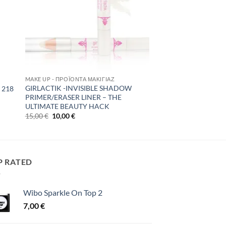
MAKE UP - ΠΡΟΪΌΝΤΑ ΜΑΚΙΓΙΆΖ
GIRLACTIK -INVISIBLE SHADOW
 218
PRIMER/ERASER LINER – THE
ULTIMATE BEAUTY HACK
Original
Η
15,00
€
10,00
€
price
τρέχουσα
was:
τιμή
15,00 €.
είναι:
10,00 €.
P RATED
Wibo Sparkle On Top 2
7,00
€