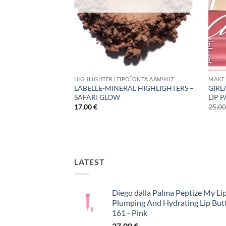
 ΜΑΚΙΓΙΆΖ
HIGHLIGHTER | ΠΡΟΪΌΝΤΑ ΛΆΜΨΗΣ
MAKE 
 BLUSH – ANGEL
LABELLE-MINERAL HIGHLIGHTERS –
GIRL
SAFARI GLOW
LIP 
17,00
€
25,0
LATEST
Diego dalla Palma Peptize My Lip
Plumping And Hydrating Lip But
161 - Pink
27,00
€