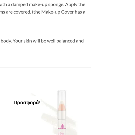
r with a damped make-up sponge. Apply the
ems are covered. (the Make-up Cover has a
body. Your skin will be well balanced and
Προσφορά!
to
Add to
ist
Wishlist