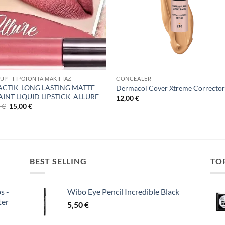
UP - ΠΡΟΪΌΝΤΑ ΜΑΚΙΓΙΆΖ
CONCEALER
ACTIK-LONG LASTING MATTE
Dermacol Cover Xtreme Corrector
PAINT LIQUID LIPSTICK-ALLURE
12,00
€
Original
Η
0
€
15,00
€
price
τρέχουσα
was:
τιμή
25,00 €.
είναι:
15,00 €.
BEST SELLING
TO
s -
Wibo Eye Pencil Incredible Black
ter
5,50
€