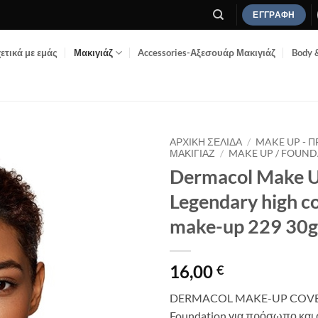
ΕΓΓΡΑΦΉ
ετικά με εμάς
Μακιγιάζ
Accessories-Αξεσουάρ Μακιγιάζ
Body 
ΑΡΧΙΚΉ ΣΕΛΊΔΑ
/
MAKE UP - 
ΜΑΚΙΓΙΆΖ
/
MAKE UP / FOUN
Dermacol Make U
Add to
Wishlist
Legendary high c
make-up 229 30g
16,00
€
DERMACOL MAKE-UP COV
Foundation για πρόσωπο και