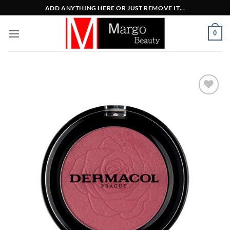
Μετάβαση
ADD ANYTHING HERE OR JUST REMOVE IT...
στο
περιεχόμενο
0
Add to
Wishlist