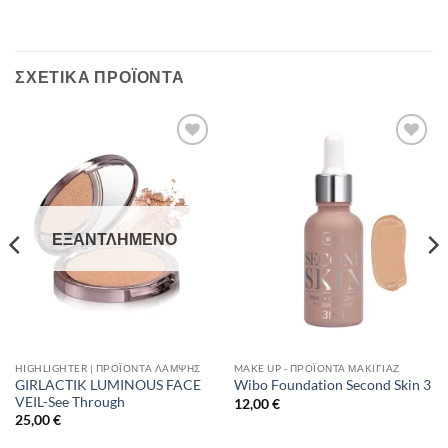
ΣΧΕΤΙΚΆ ΠΡΟΪΌΝΤΑ
Add to
Add to
Wishlist
Wishlist
ΕΞΑΝΤΛΗΜΈΝΟ
HIGHLIGHTER | ΠΡΟΪΌΝΤΑ ΛΆΜΨΗΣ
MAKE UP - ΠΡΟΪΌΝΤΑ ΜΑΚΙΓΙΆΖ
GIRLACTIK LUMINOUS FACE
Wibo Foundation Second Skin 3
VEIL-See Through
12,00
€
25,00
€