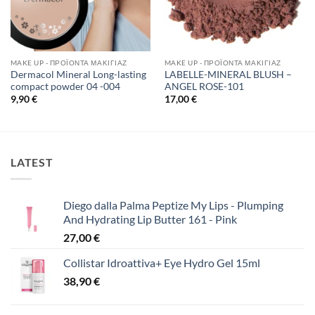
MAKE UP - ΠΡΟΪΌΝΤΑ ΜΑΚΙΓΙΆΖ
MAKE UP - ΠΡΟΪΌΝΤΑ ΜΑΚΙΓΙΆΖ
Dermacol Mineral Long-lasting
LABELLE-MINERAL BLUSH –
compact powder 04 -004
ANGEL ROSE-101
9,90
€
17,00
€
LATEST
Diego dalla Palma Peptize My Lips - Plumping
And Hydrating Lip Butter 161 - Pink
27,00
€
Collistar Idroattiva+ Eye Hydro Gel 15ml
38,90
€