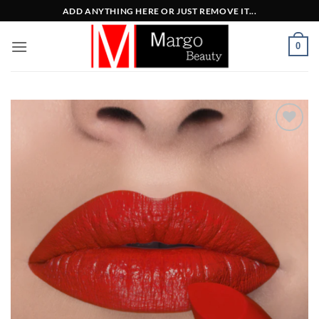
Μετάβαση
ADD ANYTHING HERE OR JUST REMOVE IT...
στο
περιεχόμενο
0
Add to
Wishlist