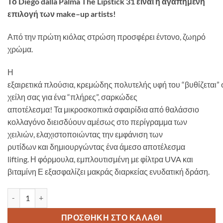
Το Diego dalla Palma The Lipstick 31 είναι η αγαπημένη
επιλογή των
make
–
up
artists!
Α
πό
την
πρώτη κιόλας στρώση
προσφέρει
έντονο
,
ζωηρό
χρώμα
.
Η
εξαιρετικά
πλούσια
,
κρεμώδης
πολυτελής
υφή
του
“
βυθίζεται
”
χείλη
σας
για
ένα “πλήρες”, σαρκώδες
αποτέλεσμα!
Τα
μικροσκοπικά σφαιρίδια
από
θαλάσσιο
κολλαγόνο
διεισδύουν
αμέσως
στο περίγραμμα
των
χειλιών
,
ελαχιστοποιώντας την εμφάνιση των
ρυτίδων
και
δημιουργώντας ένα
άμεσο αποτέλεσμα
lifting
.
Η
φόρμουλα, εμπλουτισμένη
με
φίλτρα
UVA
και
βιταμίνη
Ε
εξασφαλίζει
μακράς διαρκείας
ενυδατική δράση.
Diego dalla Palma The Lipstick 31 - Deep Red ποσότητα
ΠΡΟΣΘΉΚΗ ΣΤΟ ΚΑΛΆΘΙ