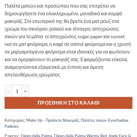
Παλέτα ματιών και προσώπου που σας επιτρέπει να
δημιουργήσετε ένα ολοκληρωμένο, μοναδικό και κομψό
μακιγιάζ. Στο εσωτερικό της θα βρείτε ένα ματ ρουζ στο
χρώμα του σκούρου χαλκού και τέσσερις αποχρώσεις
σκιών για τα μάτια: οι αποχρώσεις sugar paper και sunset
red σε ματ φινίρισμα, η καφέ σε σατινέ φινίρισμα και η χρυσή
σε μαργαριταρένιο φινίρισμα είναι ιδανικές για να φωτίσουν
και να ομορφύνουν το μακιγιάζ σας. Εφαρμόζονται εύκολα,
αναμειγνύονται εξαιρετικά, με έντονη και άμεση
απελευθέρωση χρώματος
Diego dalla Palma Warmy Red Jingle Face & Eyes Palette ποσότητα
ΠΡΟΣΘΉΚΗ ΣΤΟ ΚΑΛΆΘΙ
Κατηγορίες:
Make Up - Προϊόντα Μακιγιάζ
,
Παλέτες σκιών-Eyeshadow
Palletes
Ετικέτες:
Diego dalla Palma
,
Diego dalla Palma Warmy Red Jingle Face &