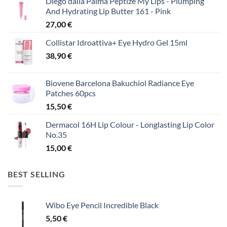
Diego dalla Palma Peptize My Lips - Plumping
And Hydrating Lip Butter 161 - Pink
27,00
€
Collistar Idroattiva+ Eye Hydro Gel 15ml
38,90
€
Biovene Barcelona Bakuchiol Radiance Eye
Patches 60pcs
15,50
€
Dermacol 16H Lip Colour - Longlasting Lip Color
No.35
15,00
€
BEST SELLING
Wibo Eye Pencil Incredible Black
5,50
€