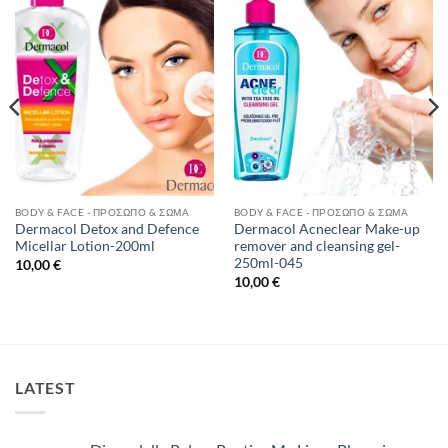
Add to
Add to
Wishlist
Wishlist
BODY & FACE - ΠΡΌΣΩΠΟ & ΣΏΜΑ
BODY & FACE - ΠΡΌΣΩΠΟ & ΣΏΜΑ
Dermacol Detox and Defence
Dermacol Acneclear Make-up
Micellar Lotion-200ml
remover and cleansing gel-
250ml-045
10,00
€
10,00
€
LATEST