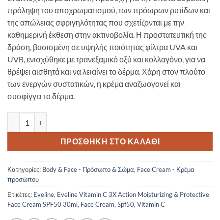
πρόληψη του αποχρωματισμού, των πρόωρων ρυτίδων και
της απώλειας σφριγηλότητας που σχετίζονται με την
καθημερινή έκθεση στην ακτινοβολία. Η προστατευτική της
δράση, βασισμένη σε υψηλής ποιότητας φίλτρα UVA και
UVB, ενισχύθηκε με τρανεξαμικό οξύ και κολλαγόνο, για να
θρέψει αισθητά και να λειαίνει το δέρμα. Χάρη στον πλούτο
των ενεργών συστατικών, η κρέμα αναζωογονεί και
συσφίγγει το δέρμα.
Eveline Vitamin C 3X Action Moisturizing & Protective Face Cream
ΠΡΟΣΘΉΚΗ ΣΤΟ ΚΑΛΆΘΙ
Κατηγορίες:
Body & Face - Πρόσωπο & Σώμα
,
Face Cream - Κρέμα
προσώπου
Ετικέτες:
Eveline
,
Eveline Vitamin C 3X Action Moisturizing & Protective
Face Cream SPF50 30ml
,
Face Cream
,
Spf50
,
Vitamin C