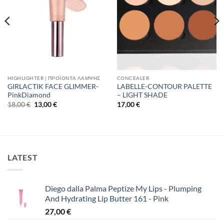
HIGHLIGHTER | ΠΡΟΪΌΝΤΑ ΛΆΜΨΗΣ
CONCEALER
GIRLACTIK FACE GLIMMER-
LABELLE-CONTOUR PALETTE
PinkDiamond
– LIGHT SHADE
Original
Η
18,00
€
13,00
€
17,00
€
price
τρέχουσα
was:
τιμή
18,00 €.
είναι:
13,00 €.
LATEST
Diego dalla Palma Peptize My Lips - Plumping
And Hydrating Lip Butter 161 - Pink
27,00
€