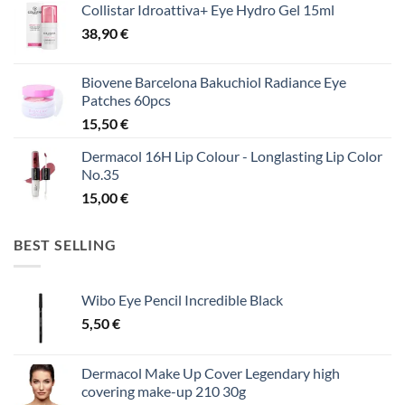
Collistar Idroattiva+ Eye Hydro Gel 15ml
38,90
€
Biovene Barcelona Bakuchiol Radiance Eye
Patches 60pcs
15,50
€
Dermacol 16H Lip Colour - Longlasting Lip Color
No.35
15,00
€
BEST SELLING
Wibo Eye Pencil Incredible Black
5,50
€
Dermacol Make Up Cover Legendary high
covering make-up 210 30g