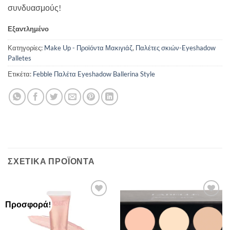
συνδυασμούς!
Εξαντλημένο
Κατηγορίες:
Make Up - Προϊόντα Μακιγιάζ
,
Παλέτες σκιών-Eyeshadow
Palletes
Ετικέτα:
Febble Παλέτα Eyeshadow Ballerina Style
ΣΧΕΤΙΚΆ ΠΡΟΪΌΝΤΑ
Προσφορά!
Add to
Add to
Wishlist
Wishlist