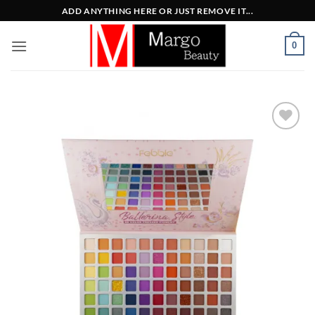
Μετάβαση
ADD ANYTHING HERE OR JUST REMOVE IT...
στο
περιεχόμενο
0
Add to
Wishlist