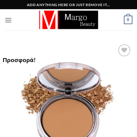
Μετάβαση
ADD ANYTHING HERE OR JUST REMOVE IT...
στο
περιεχόμενο
0
Προσφορά!
Add to
Wishlist