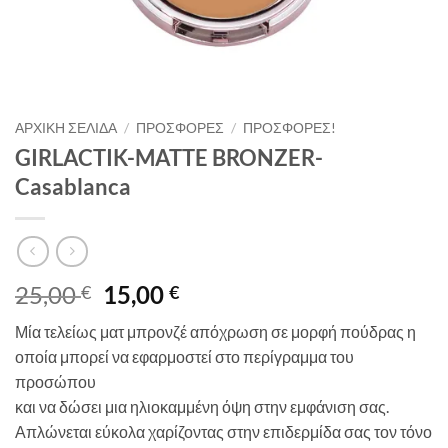
ΑΡΧΙΚΉ ΣΕΛΊΔΑ
/
ΠΡΟΣΦΟΡΈΣ
/
ΠΡΟΣΦΟΡΈΣ!
GIRLACTIK-MATTE BRONZER-
Casablanca
Original
Η
25,00
15,00
€
€
price
τρέχουσα
Μία τελείως ματ μπρονζέ απόχρωση σε μορφή πούδρας η
was:
τιμή
οποία μπορεί να εφαρμοστεί στο περίγραμμα του
25,00 €.
είναι:
προσώπου
15,00 €.
και να δώσει μια ηλιοκαμμένη όψη στην εμφάνιση σας.
Απλώνεται εύκολα χαρίζοντας στην επιδερμίδα σας τον τόνο