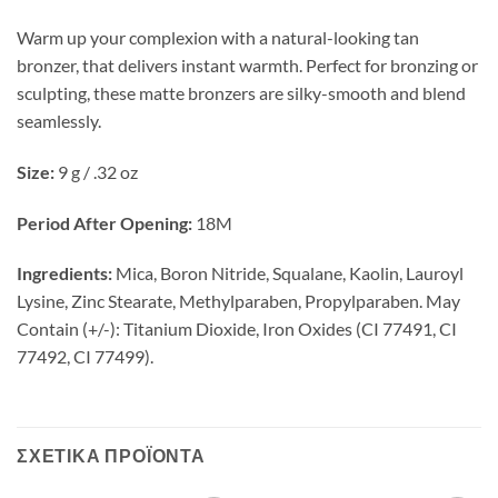
Warm up your complexion with a natural-looking tan
bronzer, that delivers instant warmth. Perfect for bronzing or
sculpting, these matte bronzers are silky-smooth and blend
seamlessly.
Size:
9 g / .32 oz
Period After Opening:
18M
Ingredients:
Mica, Boron Nitride, Squalane, Kaolin, Lauroyl
Lysine, Zinc Stearate, Methylparaben, Propylparaben. May
Contain (+/-): Titanium Dioxide, Iron Oxides (CI 77491, CI
77492, CI 77499).
ΣΧΕΤΙΚΆ ΠΡΟΪΌΝΤΑ