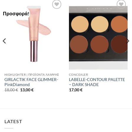
Προσφορά!
Add to
Add to
Wishlist
Wishlist
HIGHLIGHTER | ΠΡΟΪΌΝΤΑ ΛΆΜΨΗΣ
CONCEALER
GIRLACTIK FACE GLIMMER-
LABELLE-CONTOUR PALETTE
PinkDiamond
– DARK SHADE
Original
Η
18,00
€
13,00
€
17,00
€
price
τρέχουσα
was:
τιμή
18,00 €.
είναι:
13,00 €.
LATEST