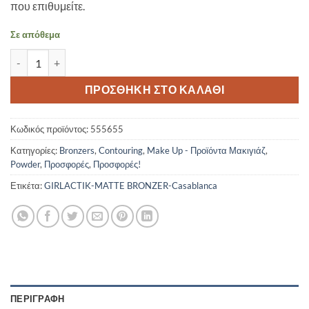
που επιθυμείτε.
Σε απόθεμα
GIRLACTIK-MATTE BRONZER-Casablanca ποσότητα
ΠΡΟΣΘΉΚΗ ΣΤΟ ΚΑΛΆΘΙ
Κωδικός προϊόντος:
555655
Κατηγορίες:
Bronzers
,
Contouring
,
Make Up - Προϊόντα Μακιγιάζ
,
Powder
,
Προσφορές
,
Προσφορές!
Ετικέτα:
GIRLACTIK-MATTE BRONZER-Casablanca
ΠΕΡΙΓΡΑΦΉ