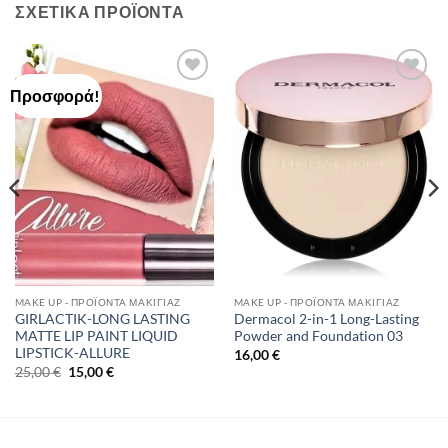
ΣΧΕΤΙΚΆ ΠΡΟΪΌΝΤΑ
Προσφορά!
Add to
Add to
Wishlist
Wishlist
MAKE UP - ΠΡΟΪΌΝΤΑ ΜΑΚΙΓΙΆΖ
MAKE UP - ΠΡΟΪΌΝΤΑ ΜΑΚΙΓΙΆΖ
GIRLACTIK-LONG LASTING
Dermacol 2-in-1 Long-Lasting
MATTE LIP PAINT LIQUID
Powder and Foundation 03
LIPSTICK-ALLURE
16,00
€
Original
Η
25,00
€
15,00
€
price
τρέχουσα
was:
τιμή
25,00 €.
είναι:
15,00 €.