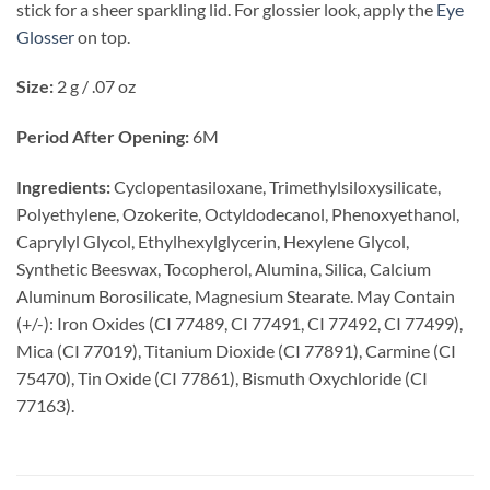
stick for a sheer sparkling lid. For glossier look, apply the
Eye
Glosser
on top.
Size:
2 g / .07 oz
Period After Opening:
6M
Ingredients:
Cyclopentasiloxane, Trimethylsiloxysilicate,
Polyethylene, Ozokerite, Octyldodecanol, Phenoxyethanol,
Caprylyl Glycol, Ethylhexylglycerin, Hexylene Glycol,
Synthetic Beeswax, Tocopherol, Alumina, Silica, Calcium
Aluminum Borosilicate, Magnesium Stearate. May Contain
(+/-): Iron Oxides (CI 77489, CI 77491, CI 77492, CI 77499),
Mica (CI 77019), Titanium Dioxide (CI 77891), Carmine (CI
75470), Tin Oxide (CI 77861), Bismuth Oxychloride (CI
77163).