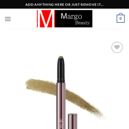
Μετάβαση
ADD ANYTHING HERE OR JUST REMOVE IT...
στο
περιεχόμενο
0
Add to
Wishlist