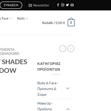
Newsletter
ΣΎΝΔΕΣΗ
& Face
Nails
0
Καλάθι /
0,00
€
ΠΡΟΪΌΝΤΑ
EYESHADOWS
 SHADES
ΚΑΤΗΓΟΡΊΕΣ
HADOW
ΠΡΟΪΌΝΤΩΝ
Body & Face -
Πρόσωπο &
Σώμα
Make Up -
Προϊόντα