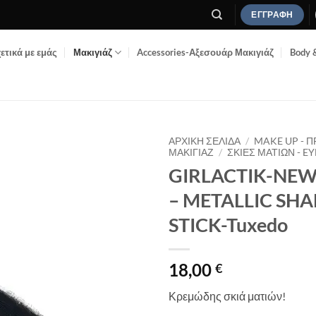
ΕΓΓΡΑΦΉ
ετικά με εμάς
Μακιγιάζ
Accessories-Αξεσουάρ Μακιγιάζ
Body 
ΑΡΧΙΚΉ ΣΕΛΊΔΑ
/
MAKE UP - 
ΜΑΚΙΓΙΆΖ
/
ΣΚΙΈΣ ΜΑΤΙΏΝ - 
GIRLACTIK-NEW
Add to
Wishlist
– METALLIC S
STICK-Tuxedo
18,00
€
Κρεμώδης σκιά ματιών!