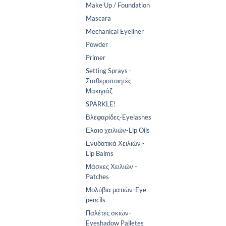
Make Up / Foundation
Mascara
Mechanical Eyeliner
Powder
Primer
Setting Sprays -
Σταθεροποιητές
Μακιγιάζ
SPARKLE!
Βλεφαρίδες-Eyelashes
Ελαιο χειλιών-Lip Oils
Ενυδατικά Χειλιών -
Lip Balms
Μάσκες Χειλιών -
Patches
Μολύβια ματιών-Eye
pencils
Παλέτες σκιών-
Eyeshadow Palletes