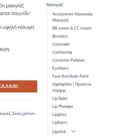
Μακιγιάζ
τι μακιγιάζ
νεται παιχνίδι!
Accessories-Αξεσουάρ
Μακιγιάζ
ι υψηλή κάλυψη
BB cream & CC cream
Bronzers
Concealer
άκρη.
Contouring
Corrector Palletes
Eyeliners
ALLIC SHADOW STICK-Tuxedo ποσότητα
Face And Body Paint
Highlighter | Προϊόντα
ΚΑΛΆΘΙ
λάμψης
Lip Balm
Lip Plumper
κιγιάζ
,
Σκιές ματιών -
Lipgloss
Lipliners
Lipstick