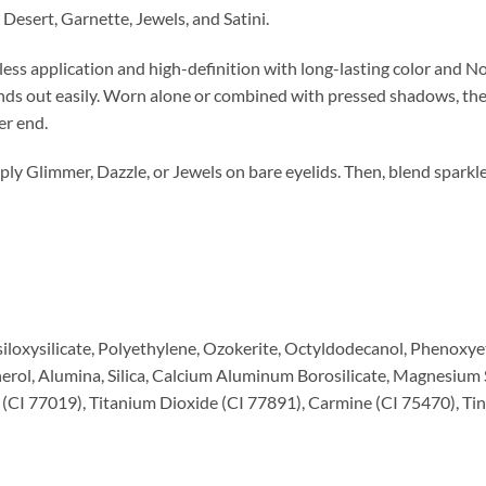
 Desert, Garnette, Jewels, and Satini.
less application and high-definition with long-lasting color and N
lends out easily. Worn alone or combined with pressed shadows, the
er end.
ply Glimmer, Dazzle, or Jewels on bare eyelids. Then, blend sparkle 
loxysilicate, Polyethylene, Ozokerite, Octyldodecanol, Phenoxyet
rol, Alumina, Silica, Calcium Aluminum Borosilicate, Magnesium S
 (CI 77019), Titanium Dioxide (CI 77891), Carmine (CI 75470), Ti