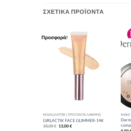
ΣΧΕΤΙΚΆ ΠΡΟΪΌΝΤΑ
Προσφορά!
Add to
Add to
Wishlist
Wishlist
HIGHLIGHTER | ΠΡΟΪΌΝΤΑ ΛΆΜΨΗΣ
MAKE 
Derma
reme Corrector 218
GIRLACTIK FACE GLIMMER-14K
comp
Original
Η
18,00
€
13,00
€
price
τρέχουσα
9,90