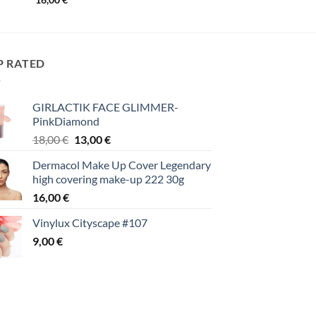
P RATED
GIRLACTIK FACE GLIMMER-
PinkDiamond
Original
Η
18,00
€
13,00
€
price
τρέχουσα
Dermacol Make Up Cover Legendary
was:
τιμή
high covering make-up 222 30g
18,00 €.
είναι:
16,00
€
13,00 €.
Vinylux Cityscape #107
9,00
€