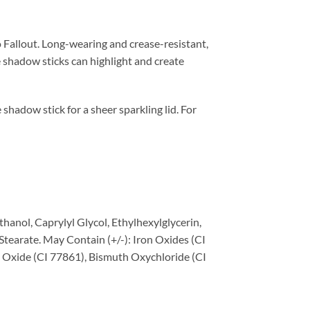
o Fallout. Long-wearing and crease-resistant,
 shadow sticks can highlight and create
shadow stick for a sheer sparkling lid. For
hanol, Caprylyl Glycol, Ethylhexylglycerin,
tearate. May Contain (+/-): Iron Oxides (CI
n Oxide (CI 77861), Bismuth Oxychloride (CI