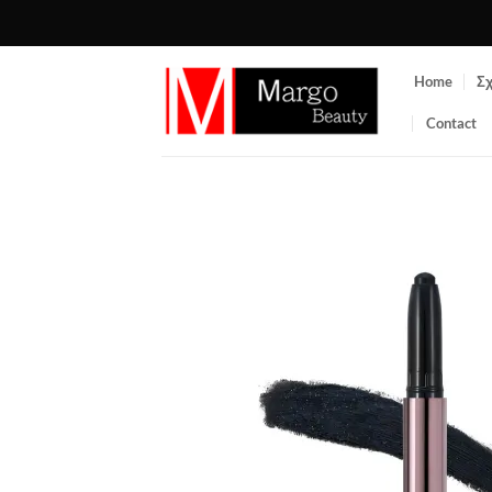
Μετάβαση
στο
περιεχόμενο
Home
Σχ
Contact