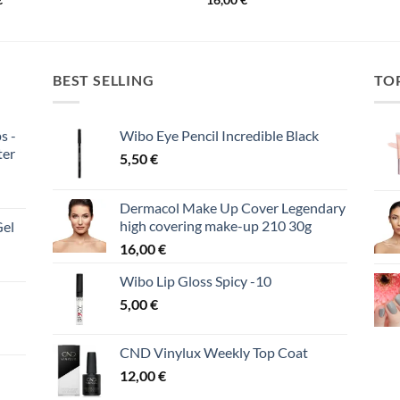
BEST SELLING
TO
s -
Wibo Eye Pencil Incredible Black
ter
5,50
€
Dermacol Make Up Cover Legendary
high covering make-up 210 30g
Gel
16,00
€
Wibo Lip Gloss Spicy -10
5,00
€
CND Vinylux Weekly Top Coat
12,00
€