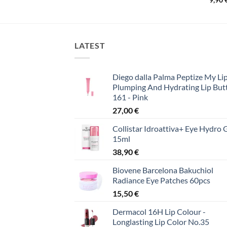
was:
τιμή
18,00 €.
είναι:
13,00 €.
LATEST
Diego dalla Palma Peptize My Lip
Plumping And Hydrating Lip But
161 - Pink
27,00
€
Collistar Idroattiva+ Eye Hydro 
15ml
38,90
€
Biovene Barcelona Bakuchiol
Radiance Eye Patches 60pcs
15,50
€
Dermacol 16H Lip Colour -
Longlasting Lip Color No.35