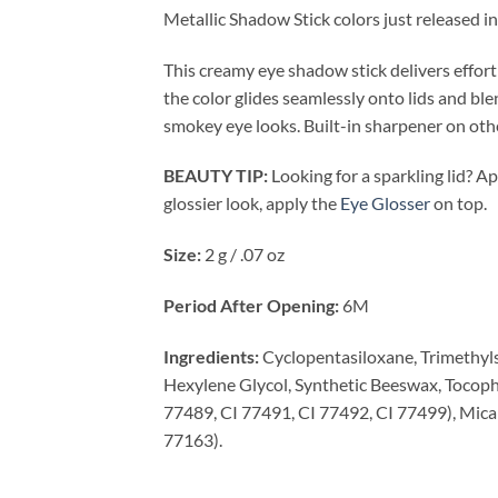
Metallic Shadow Stick colors just released in
This creamy eye shadow stick delivers effort
the color glides seamlessly onto lids and b
smokey eye looks. Built-in sharpener on oth
BEAUTY TIP:
Looking for a sparkling lid? Ap
glossier look, apply the
Eye Glosser
on top.
Size:
2 g / .07 oz
Period After Opening:
6M
Ingredients:
Cyclopentasiloxane, Trimethylsi
Hexylene Glycol, Synthetic Beeswax, Tocophe
77489, CI 77491, CI 77492, CI 77499), Mica
77163).