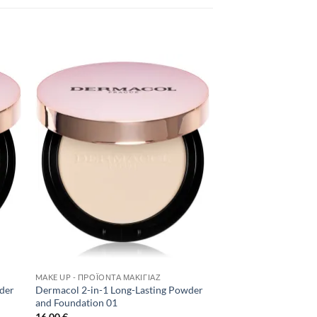
to
Add to
ist
Wishlist
MAKE UP - ΠΡΟΪΌΝΤΑ ΜΑΚΙΓΙΆΖ
der
Dermacol 2-in-1 Long-Lasting Powder
and Foundation 01
16,00
€