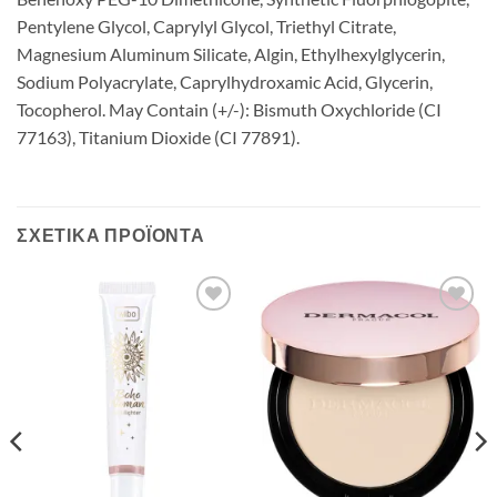
Pentylene Glycol, Caprylyl Glycol, Triethyl Citrate,
Magnesium Aluminum Silicate, Algin, Ethylhexylglycerin,
Sodium Polyacrylate, Caprylhydroxamic Acid, Glycerin,
Tocopherol. May Contain (+/-): Bismuth Oxychloride (CI
77163), Titanium Dioxide (CI 77891).
ΣΧΕΤΙΚΆ ΠΡΟΪΌΝΤΑ
Add to
Add to
Wishlist
Wishlist