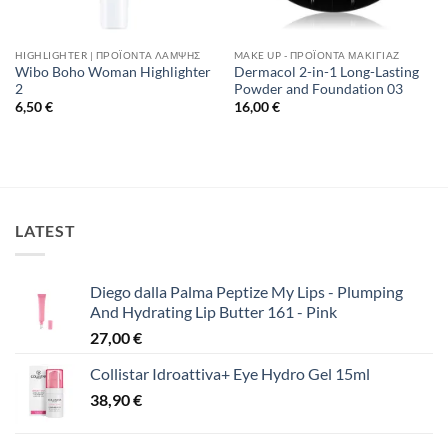
HIGHLIGHTER | ΠΡΟΪΌΝΤΑ ΛΆΜΨΗΣ
MAKE UP - ΠΡΟΪΌΝΤΑ ΜΑΚΙΓΙΆΖ
Wibo Boho Woman Highlighter
Dermacol 2-in-1 Long-Lasting
2
Powder and Foundation 03
6,50
€
16,00
€
LATEST
Diego dalla Palma Peptize My Lips - Plumping
And Hydrating Lip Butter 161 - Pink
27,00
€
Collistar Idroattiva+ Eye Hydro Gel 15ml
38,90
€