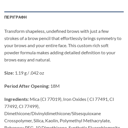
ΠΕΡΙΓΡΑΦΉ
Transform shapeless, undefined brows with just a few
strokes of a brow pencil that effortlessly brings symmetry to
your brows and your entire face. This custom rich soft
powder formula makes adding detailed definition to your
brows easy and natural.
Size:
1.19 g / .042 oz
Period After Opening:
18M
Ingredients:
Mica (CI 77019), Iron Oxides ( CI 77491, CI
77492, CI 77499),
Dimethicone/Divinyldimethicone/Silsesquioxane
Crosspolymer, Silica, Kaolin, Polymethyl Methacrylate,
Behenoxy PEG-10 Dimethicone, Synthetic Fluorphlogopite,