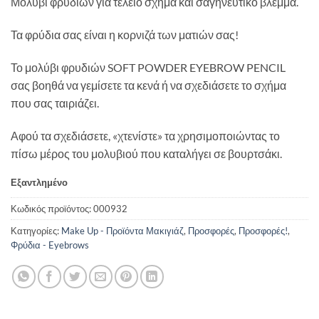
Μολύβι φρυδιών για τέλειο σχήμα και σαγηνευτικό βλέμμα.
was:
τιμή
17,00 €.
είναι:
Τα φρύδια σας είναι η κορνιζά των ματιών σας!
10,00 €.
Το μολύβι φρυδιών SOFT POWDER EYEBROW PENCIL
σας βοηθά να γεμίσετε τα κενά ή να σχεδιάσετε το σχήμα
που σας ταιριάζει.
Αφού τα σχεδιάσετε, «χτενίστε» τα χρησιμοποιώντας το
πίσω μέρος του μολυβιού που καταλήγει σε βουρτσάκι.
Εξαντλημένο
Κωδικός προϊόντος:
000932
Κατηγορίες:
Make Up - Προϊόντα Μακιγιάζ
,
Προσφορές
,
Προσφορές!
,
Φρύδια - Eyebrows