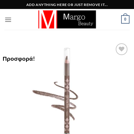
Μετάβαση
ADD ANYTHING HERE OR JUST REMOVE IT...
στο
περιεχόμενο
0
Προσφορά!
Add to
Wishlist