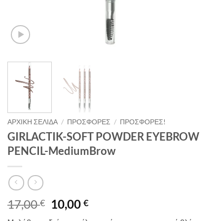
ΑΡΧΙΚΉ ΣΕΛΊΔΑ
/
ΠΡΟΣΦΟΡΈΣ
/
ΠΡΟΣΦΟΡΈΣ!
GIRLACTIK-SOFT POWDER EYEBROW
PENCIL-MediumBrow
Original
Η
17,00
10,00
€
€
price
τρέχουσα