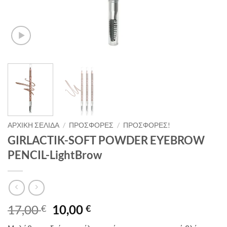
ΑΡΧΙΚΉ ΣΕΛΊΔΑ
/
ΠΡΟΣΦΟΡΈΣ
/
ΠΡΟΣΦΟΡΈΣ!
GIRLACTIK-SOFT POWDER EYEBROW
PENCIL-LightBrow
Original
Η
17,00
10,00
€
€
price
τρέχουσα