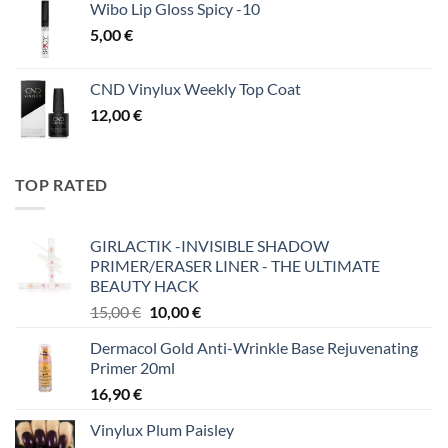
Wibo Lip Gloss Spicy -10
5,00
€
CND Vinylux Weekly Top Coat
12,00
€
TOP RATED
GIRLACTIK -INVISIBLE SHADOW
PRIMER/ERASER LINER - THE ULTIMATE
BEAUTY HACK
Original
Η
15,00
€
10,00
€
price
τρέχουσα
Dermacol Gold Anti-Wrinkle Base Rejuvenating
was:
τιμή
Primer 20ml
15,00 €.
είναι:
16,90
€
10,00 €.
Vinylux Plum Paisley