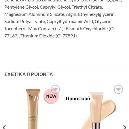
Pentylene Glycol, Caprylyl Glycol, Triethyl Citrate,
Magnesium Aluminum Silicate, Algin, Ethylhexylglycerin,
Sodium Polyacrylate, Caprylhydroxamic Acid, Glycerin,
Tocopherol. May Contain (+/-): Bismuth Oxychloride (CI
77163), Titanium Dioxide (CI 77891).
ΣΧΕΤΙΚΆ ΠΡΟΪΌΝΤΑ
Προσφορά!
Add to
Add to
Wishlist
Wishlist