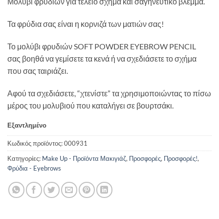
Μολύβι φρυδιών για τέλειο σχήμα και σαγηνευτικό βλέμμα.
was:
τιμή
17,00 €.
είναι:
Τα φρύδια σας είναι η κορνιζά των ματιών σας!
10,00 €.
Το μολύβι φρυδιών SOFT POWDER EYEBROW PENCIL
σας βοηθά να γεμίσετε τα κενά ή να σχεδιάσετε το σχήμα
που σας ταιριάζει.
Αφού τα σχεδιάσετε, “χτενίστε” τα χρησιμοποιώντας το πίσω
μέρος του μολυβιού που καταλήγει σε βουρτσάκι.
Εξαντλημένο
Κωδικός προϊόντος:
000931
Κατηγορίες:
Make Up - Προϊόντα Μακιγιάζ
,
Προσφορές
,
Προσφορές!
,
Φρύδια - Eyebrows