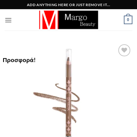
Μετάβαση
ADD ANYTHING HERE OR JUST REMOVE IT...
στο
περιεχόμενο
0
Προσφορά!
Add to
Wishlist