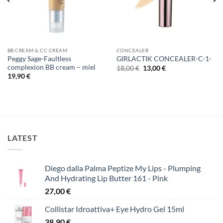
BB CREAM & CC CREAM
CONCEALER
Peggy Sage-Faultless
GIRLACTIK CONCEALER-C-1-
complexion BB cream – miel
Original
Η
18,00
€
13,00
€
price
τρέχουσα
19,90
€
was:
τιμή
18,00 €.
είναι:
13,00 €.
LATEST
Diego dalla Palma Peptize My Lips - Plumping
And Hydrating Lip Butter 161 - Pink
27,00
€
Collistar Idroattiva+ Eye Hydro Gel 15ml
38,90
€