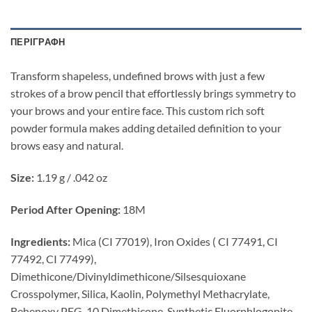
ΠΕΡΙΓΡΑΦΉ
Transform shapeless, undefined brows with just a few
strokes of a brow pencil that effortlessly brings symmetry to
your brows and your entire face. This custom rich soft
powder formula makes adding detailed definition to your
brows easy and natural.
Size:
1.19 g / .042 oz
Period After Opening:
18M
Ingredients:
Mica (CI 77019), Iron Oxides ( CI 77491, CI
77492, CI 77499),
Dimethicone/Divinyldimethicone/Silsesquioxane
Crosspolymer, Silica, Kaolin, Polymethyl Methacrylate,
Behenoxy PEG-10 Dimethicone, Synthetic Fluorphlogopite,