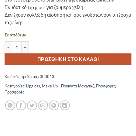
18,00 €.
είναι:
Ενυδατικό Lip gloss για ζουμερά χείλη!
10,00 €.
Δεν έχουν κολλώδη αίσθηση και σας ενυδατώνουν υπέροχα
τα χείλη!
Σε απόθεμα
GIRLACTIK-STAR GLOSS-PinUp ποσότητα
ΠΡΟΣΘΉΚΗ ΣΤΟ ΚΑΛΆΘΙ
Κωδικός προϊόντος:
300013
Κατηγορίες:
Lipgloss
,
Make Up - Προϊόντα Μακιγιάζ
,
Προσφορές
,
Προσφορές!