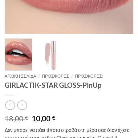
ΑΡΧΙΚΉ ΣΕΛΊΔΑ
/
ΠΡΟΣΦΟΡΈΣ
/
ΠΡΟΣΦΟΡΈΣ!
GIRLACTIK-STAR GLOSS-PinUp
Original
Η
18,00
10,00
€
€
price
τρέχουσα
Δεν μπορεί να πάει τίποτα στραβά στη μέρα σας όταν έχετε
was:
τιμή
στο νεσεσέρ σας το Star Gloss της εταιρείας Girlactik!