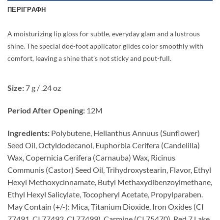
ΠΕΡΙΓΡΑΦΉ
A moisturizing lip gloss for subtle, everyday glam and a lustrous
shine. The special doe-foot applicator glides color smoothly with
comfort, leaving a shine that’s not sticky and pout-full.
Size:
7 g / .24 oz
Period After Opening:
12M
Ingredients:
Polybutene, Helianthus Annuus (Sunflower)
Seed Oil, Octyldodecanol, Euphorbia Cerifera (Candelilla)
Wax, Copernicia Cerifera (Carnauba) Wax, Ricinus
Communis (Castor) Seed Oil, Trihydroxystearin, Flavor, Ethyl
Hexyl Methoxycinnamate, Butyl Methaxydibenzoylmethane,
Ethyl Hexyl Salicylate, Tocopheryl Acetate, Propylparaben.
May Contain (+/-): Mica, Titanium Dioxide, Iron Oxides (CI
77491, CI 77492, CI 77499), Carmine (CI 75470), Red 7 Lake