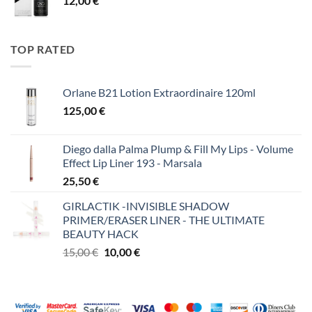
12,00
€
TOP RATED
Orlane B21 Lotion Extraordinaire 120ml
125,00
€
Diego dalla Palma Plump & Fill My Lips - Volume
Effect Lip Liner 193 - Marsala
25,50
€
GIRLACTIK -INVISIBLE SHADOW
PRIMER/ERASER LINER - THE ULTIMATE
BEAUTY HACK
Original
Η
15,00
€
10,00
€
price
τρέχουσα
was:
τιμή
15,00 €.
είναι:
10,00 €.