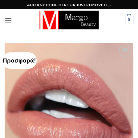
Μετάβαση
ADD ANYTHING HERE OR JUST REMOVE IT...
στο
περιεχόμενο
0
Προσφορά!
Add to
Wishlist