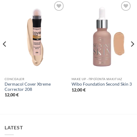
Add to
Add to
Wishlist
Wishlist
CONCEALER
MAKE UP - ΠΡΟΪΌΝΤΑ ΜΑΚΙΓΙΆΖ
Dermacol Cover Xtreme
Wibo Foundation Second Skin 3
Corrector 208
12,00
€
12,00
€
LATEST