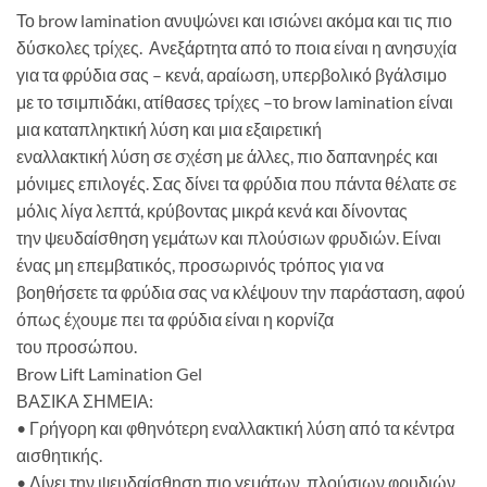
Το
brow
lamination
ανυψώνει και ισιώνει ακόμα και τις πιο
δύσκολες τρίχες.
Ανεξάρτητα από το ποια είναι η ανησυχία
για τα φρύδια σας
–
κενά, αραίωση, υπερβολικό βγάλσιμο
με
το τσιμπιδάκι, ατίθασες τρίχες
–
το
brow
lamination
είναι
μια καταπληκτική λύση και μια εξαιρετική
εναλλακτική λύση σε σχέση με άλλες, πιο δαπανηρές και
μόνιμες επιλογές.
Σας δίνει τα φρύδια που πάντα θέλατε σε
μόλις λίγα λεπτά, κρύβοντας μικρά κενά και δίνοντας
την
ψευδαίσθηση γεμάτων και πλούσιων φρυδιών. Είναι
ένας μη επεμβατικός, προσωρινός τρόπος για να
βοηθήσετε τα φρύδια σας να κλέψουν την παράσταση, αφού
όπως έχουμε πει τα φρύδια είναι η κορνίζα
του προσώπου.
Brow Lift Lamination Gel
ΒΑΣΙΚΑ ΣΗΜΕΙΑ:
•
Γρήγορη και φθηνότερη εναλλακτική λύση από τα κέντρα
αισθητικής.
•
Δίνει την ψευδαίσθηση πιο γεμάτων, πλούσιων φρυδιών