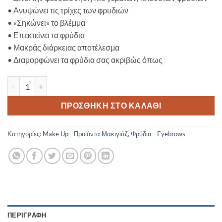
•
Ανυψώνει τις τρίχες των φρυδιών
•
«Σηκώνει» το βλέμμα
•
Επεκτείνει τα φρύδια
•
Μακράς διάρκειας αποτέλεσμα
•
Διαμορφώνει τα φρύδια σας ακριβώς όπως
GOSH Brow Lift Lamination Gel - 001 Greybrown ποσότητα
ΠΡΟΣΘΉΚΗ ΣΤΟ ΚΑΛΆΘΙ
Κατηγορίες:
Make Up - Προϊόντα Μακιγιάζ
,
Φρύδια - Eyebrows
ΠΕΡΙΓΡΑΦΉ