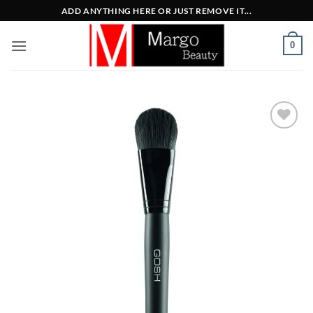
Μετάβαση
ADD ANYTHING HERE OR JUST REMOVE IT...
στο
περιεχόμενο
0
Add to
Wishlist