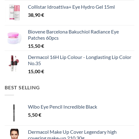
Collistar Idroattiva+ Eye Hydro Gel 15ml
38,90
€
Biovene Barcelona Bakuchiol Radiance Eye
Patches 60pcs
15,50
€
Dermacol 16H Lip Colour - Longlasting Lip Color
No.35
15,00
€
BEST SELLING
Wibo Eye Pencil Incredible Black
5,50
€
Dermacol Make Up Cover Legendary high
covering make-up 210 30g