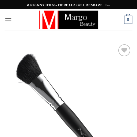
Μετάβαση
ADD ANYTHING HERE OR JUST REMOVE IT...
στο
περιεχόμενο
0
Add to
Wishlist