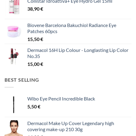
Collistar Idroattiva+ Eye Hydro Gel 15ml
38,90
€
Biovene Barcelona Bakuchiol Radiance Eye
Patches 60pcs
15,50
€
Dermacol 16H Lip Colour - Longlasting Lip Color
No.35
15,00
€
BEST SELLING
Wibo Eye Pencil Incredible Black
5,50
€
Dermacol Make Up Cover Legendary high
covering make-up 210 30g