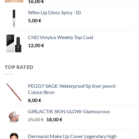
16,00
€
Wibo Lip Gloss Spicy -10
5,00
€
CND Vinylux Weekly Top Coat
12,00
€
TOP RATED
PEGGY SAGE-Waterproof lip liner pencil-
Colour:Brun
8,00
€
GIRLACTIK SKIN GLOW-Glamourous
Original
Η
25,00
€
18,00
€
price
τρέχουσα
was:
τιμή
Dermacol Make Up Cover Legendary high
25,00 €.
είναι: