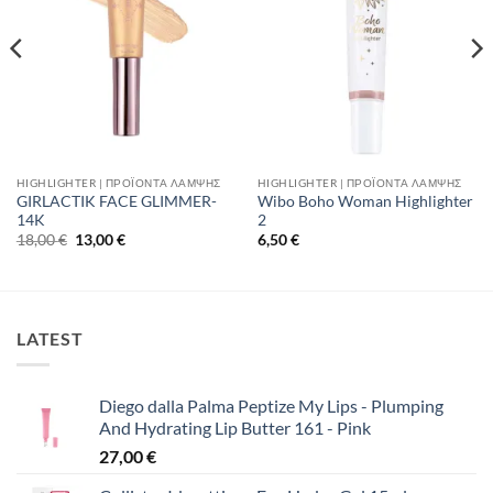
HIGHLIGHTER | ΠΡΟΪΌΝΤΑ ΛΆΜΨΗΣ
HIGHLIGHTER | ΠΡΟΪΌΝΤΑ ΛΆΜΨΗΣ
GIRLACTIK FACE GLIMMER-
Wibo Boho Woman Highlighter
14K
2
Original
Η
18,00
€
13,00
€
6,50
€
price
τρέχουσα
was:
τιμή
18,00 €.
είναι:
13,00 €.
LATEST
Diego dalla Palma Peptize My Lips - Plumping
And Hydrating Lip Butter 161 - Pink
27,00
€