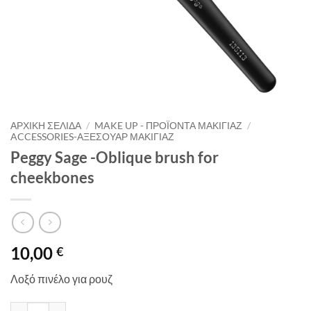
ΑΡΧΙΚΉ ΣΕΛΊΔΑ
/
MAKE UP - ΠΡΟΪΌΝΤΑ ΜΑΚΙΓΙΆΖ
/
ACCESSORIES-ΑΞΕΣΟΥΆΡ ΜΑΚΙΓΙΆΖ
Peggy Sage -Oblique brush for
cheekbones
10,00
€
Λοξό πινέλο για ρουζ
Peggy Sage -Oblique brush for cheekbones ποσότητα