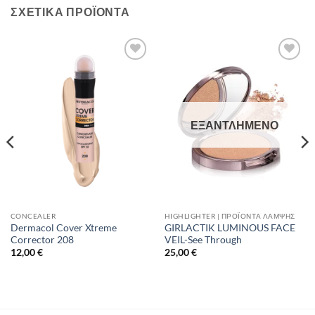
ΣΧΕΤΙΚΆ ΠΡΟΪΌΝΤΑ
Add to
Add to
Wishlist
Wishlist
ΕΞΑΝΤΛΗΜΈΝΟ
CONCEALER
HIGHLIGHTER | ΠΡΟΪΌΝΤΑ ΛΆΜΨΗΣ
Dermacol Cover Xtreme
GIRLACTIK LUMINOUS FACE
Corrector 208
VEIL-See Through
12,00
€
25,00
€