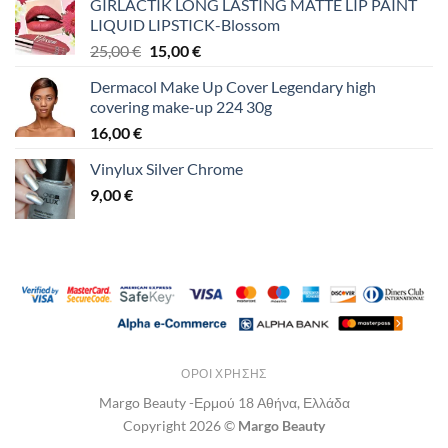
GIRLACTIK LONG LASTING MATTE LIP PAINT
LIQUID LIPSTICK-Blossom
Original
Η
25,00
€
15,00
€
price
τρέχουσα
Dermacol Make Up Cover Legendary high
was:
τιμή
covering make-up 224 30g
25,00 €.
είναι:
16,00
€
15,00 €.
Vinylux Silver Chrome
9,00
€
ΌΡΟΙ ΧΡΉΣΗΣ
Margo Beauty -Ερμού 18 Αθήνα, Ελλάδα
Copyright 2026 ©
Margo Beauty