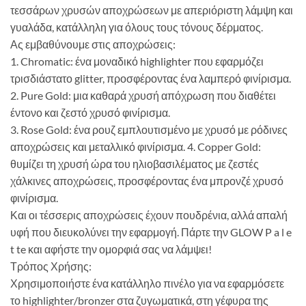
τεσσάρων χρυσών αποχρώσεων με απεριόριστη λάμψη και
γυαλάδα, κατάλληλη για όλους τους τόνους δέρματος.
Ας εμβαθύνουμε στις αποχρώσεις:
1. Chromatic: ένα μοναδικό highlighter που εφαρμόζει
τρισδιάστατο glitter, προσφέροντας ένα λαμπερό φινίρισμα.
2. Pure Gold: μια καθαρά χρυσή απόχρωση που διαθέτει
έντονο και ζεστό χρυσό φινίρισμα.
3. Rose Gold: ένα ρουζ εμπλουτισμένο με χρυσό με ρόδινες
αποχρώσεις και μεταλλικό φινίρισμα. 4. Copper Gold:
θυμίζει τη χρυσή ώρα του ηλιοβασιλέματος με ζεστές
χάλκινες αποχρώσεις, προσφέροντας ένα μπρονζέ χρυσό
φινίρισμα.
Και οι τέσσερις αποχρώσεις έχουν πουδρένια, αλλά απαλή
υφή που διευκολύνει την εφαρμογή. Πάρτε την GLOW P a l e
t te και αφήστε την ομορφιά σας να λάμψει!
Τρόπος Χρήσης:
Χρησιμοποιήστε ένα κατάλληλο πινέλο για να εφαρμόσετε
το highlighter/bronzer στα ζυγωματικά, στη γέφυρα της