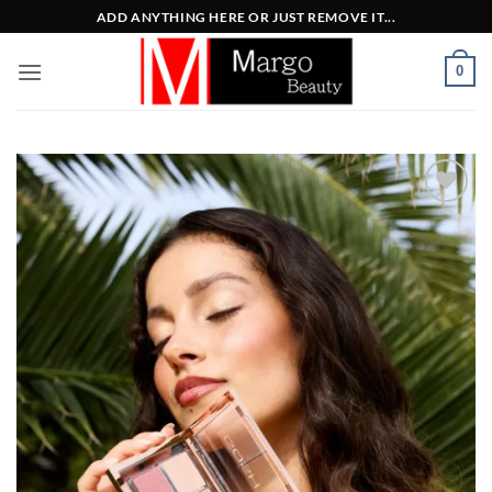
Μετάβαση
ADD ANYTHING HERE OR JUST REMOVE IT...
στο
περιεχόμενο
0
Add to
Wishlist