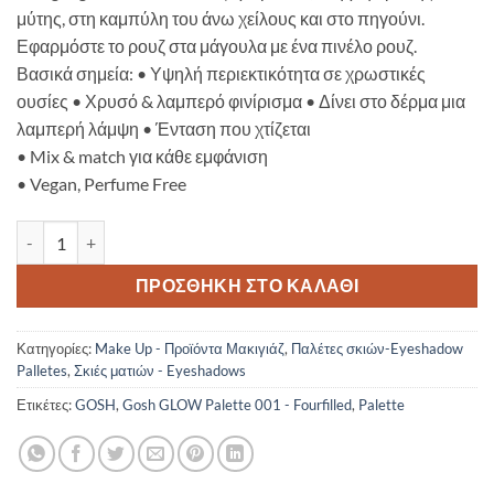
μύτης, στη καμπύλη του άνω χείλους και στο πηγούνι.
Εφαρμόστε το ρουζ στα μάγουλα με ένα πινέλο ρουζ.
Βασικά σημεία: • Υψηλή περιεκτικότητα σε χρωστικές
ουσίες • Χρυσό & λαμπερό φινίρισμα • Δίνει στο δέρμα μια
λαμπερή λάμψη • Ένταση που χτίζεται
• Mix & match για κάθε εμφάνιση
• Vegan, Perfume Free
Gosh GLOW Palette 001 - Fourfilled ποσότητα
ΠΡΟΣΘΉΚΗ ΣΤΟ ΚΑΛΆΘΙ
Κατηγορίες:
Make Up - Προϊόντα Μακιγιάζ
,
Παλέτες σκιών-Eyeshadow
Palletes
,
Σκιές ματιών - Eyeshadows
Ετικέτες:
GOSH
,
Gosh GLOW Palette 001 - Fourfilled
,
Palette