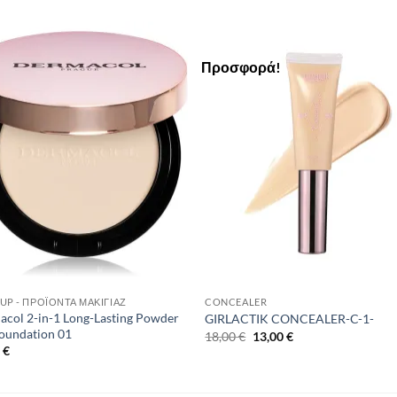
Προσφορά!
Add to
Add 
Wishlist
Wishl
UP - ΠΡΟΪΌΝΤΑ ΜΑΚΙΓΙΆΖ
CONCEALER
col 2-in-1 Long-Lasting Powder
GIRLACTIK CONCEALER-C-1-
oundation 01
Original
Η
18,00
€
13,00
€
price
τρέχουσα
0
€
was:
τιμή
18,00 €.
είναι:
13,00 €.