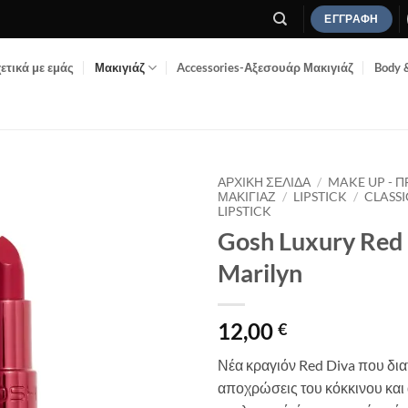
ΕΓΓΡΑΦΉ
ετικά με εμάς
Μακιγιάζ
Accessories-Αξεσουάρ Μακιγιάζ
Body 
ΑΡΧΙΚΉ ΣΕΛΊΔΑ
/
MAKE UP - 
ΜΑΚΙΓΙΆΖ
/
LIPSTICK
/
CLASS
LIPSTICK
Add to
Gosh Luxury Red 
Wishlist
Marilyn
12,00
€
Νέα κραγιόν Red Diva που διατ
αποχρώσεις του κόκκινου και