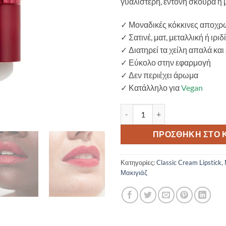
γυαλιστερή, έντονη σκούρα ή 
✓ Μοναδικές κόκκινες αποχρ
✓ Σατινέ, ματ, μεταλλική ή ιρι
✓ Διατηρεί τα χείλη απαλά κα
✓ Εύκολο στην εφαρμογή
✓ Δεν περιέχει άρωμα
✓ Κατάλληλο για
Vegan
Gosh Luxury Red Lips 002 Maril
ΠΡΟΣΘΉΚΗ ΣΤΟ 
Κατηγορίες:
Classic Cream Lipstick
,
Μακιγιάζ