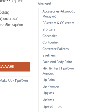
μεταλλική υφή.
Μακιγιάζ
Accessories-Αξεσουάρ
ώσεις
Μακιγιάζ
δίζουσα υφή
BB cream & CC cream
ι ενυδατωμένα
Bronzers
Concealer
Contouring
Corrector Palletes
yn ποσότητα
Eyeliners
Face And Body Paint
ΚΑΛΆΘΙ
Highlighter | Προϊόντα
λάμψης
Lip Balm
Make Up - Προϊόντα
Lip Plumper
Lipgloss
Lipliners
Lipstick