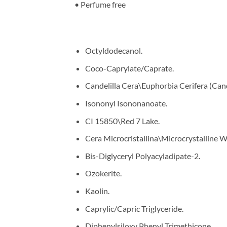
• Perfume free
Octyldodecanol.
Coco-Caprylate/Caprate.
Candelilla Cera\Euphorbia Cerifera (Cande
Isononyl Isononanoate.
CI 15850\Red 7 Lake.
Cera Microcristallina\Microcrystalline Wa
Bis-Diglyceryl Polyacyladipate-2.
Ozokerite.
Kaolin.
Caprylic/Capric Triglyceride.
Diphenylsiloxy Phenyl Trimethicone.