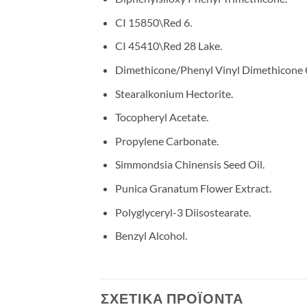
CI 15850\Red 6.
CI 45410\Red 28 Lake.
Dimethicone/Phenyl Vinyl Dimethicone 
Stearalkonium Hectorite.
Tocopheryl Acetate.
Propylene Carbonate.
Simmondsia Chinensis Seed Oil.
Punica Granatum Flower Extract.
Polyglyceryl-3 Diisostearate.
Benzyl Alcohol.
ΣΧΕΤΙΚΆ ΠΡΟΪΌΝΤΑ