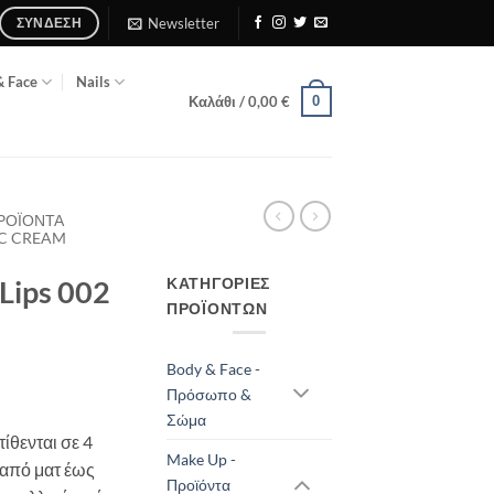
Newsletter
ΣΎΝΔΕΣΗ
& Face
Nails
0
Καλάθι /
0,00
€
ΠΡΟΪΌΝΤΑ
IC CREAM
ΚΑΤΗΓΟΡΊΕΣ
Lips 002
ΠΡΟΪΌΝΤΩΝ
Body & Face -
Πρόσωπο &
Σώμα
ίθενται σε 4
Make Up -
 από ματ έως
Προϊόντα