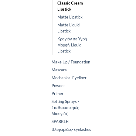
Classic Cream
Lipstick
Matte Lipstick
Matte Liquid
Lipstick
Κραγιόν σε Υγρή
Μορφή-Liquid
Lipstick
Make Up / Foundation
Mascara
Mechanical Eyeliner
Powder
Primer
Setting Sprays -
Σταθεροποιητές
Μακιγιάζ
SPARKLE!
Βλεφαρίδες-Eyelashes