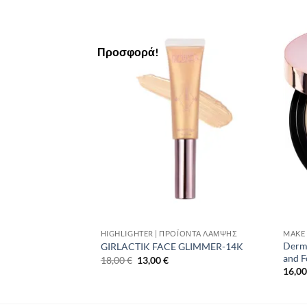
Προσφορά!
Add to
Add to
Wishlist
Wishlist
 ΜΑΚΙΓΙΆΖ
HIGHLIGHTER | ΠΡΟΪΌΝΤΑ ΛΆΜΨΗΣ
MAKE 
 BLUSH – ANGEL
Derma
GIRLACTIK FACE GLIMMER-14K
and F
Original
Η
18,00
€
13,00
€
price
τρέχουσα
16,0
was:
τιμή
18,00 €.
είναι:
13,00 €.