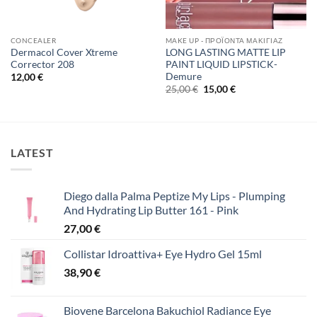
CONCEALER
MAKE UP - ΠΡΟΪΌΝΤΑ ΜΑΚΙΓΙΆΖ
Dermacol Cover Xtreme
LONG LASTING MATTE LIP
Corrector 208
PAINT LIQUID LIPSTICK-
Demure
12,00
€
Original
Η
25,00
€
15,00
€
price
τρέχουσα
was:
τιμή
25,00 €.
είναι:
15,00 €.
LATEST
Diego dalla Palma Peptize My Lips - Plumping
And Hydrating Lip Butter 161 - Pink
27,00
€
Collistar Idroattiva+ Eye Hydro Gel 15ml
38,90
€
Biovene Barcelona Bakuchiol Radiance Eye