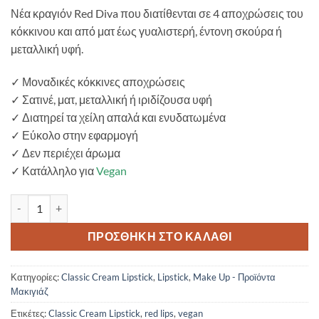
Νέα κραγιόν Red Diva που διατίθενται σε 4 αποχρώσεις του
κόκκινου και από ματ έως γυαλιστερή, έντονη σκούρα ή
μεταλλική υφή.
✓ Μοναδικές κόκκινες αποχρώσεις
✓ Σατινέ, ματ, μεταλλική ή ιριδίζουσα υφή
✓ Διατηρεί τα χείλη απαλά και ενυδατωμένα
✓ Εύκολο στην εφαρμογή
✓ Δεν περιέχει άρωμα
✓ Κατάλληλο για
Vegan
Gosh Luxury Red Lips 001 Kathrine- Vegan ποσότητα
ΠΡΟΣΘΉΚΗ ΣΤΟ ΚΑΛΆΘΙ
Κατηγορίες:
Classic Cream Lipstick
,
Lipstick
,
Make Up - Προϊόντα
Μακιγιάζ
Ετικέτες:
Classic Cream Lipstick
,
red lips
,
vegan