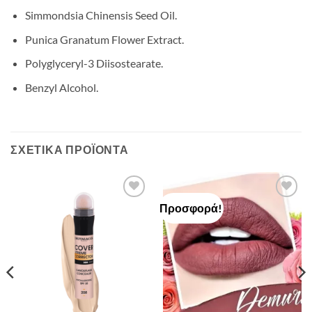
Simmondsia Chinensis Seed Oil.
Punica Granatum Flower Extract.
Polyglyceryl-3 Diisostearate.
Benzyl Alcohol.
ΣΧΕΤΙΚΆ ΠΡΟΪΌΝΤΑ
Προσφορά!
Add to
Add to
Wishlist
Wishlist