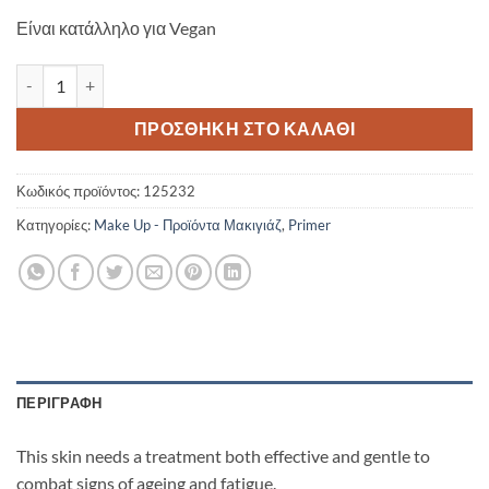
Είναι κατάλληλο για Vegan
Gosh Under Eye Primer Cooling & Anti-Wrinkle ποσότητα
ΠΡΟΣΘΉΚΗ ΣΤΟ ΚΑΛΆΘΙ
Κωδικός προϊόντος:
125232
Κατηγορίες:
Make Up - Προϊόντα Μακιγιάζ
,
Primer
ΠΕΡΙΓΡΑΦΉ
This skin needs a treatment both effective and gentle to
combat signs of ageing and fatigue.