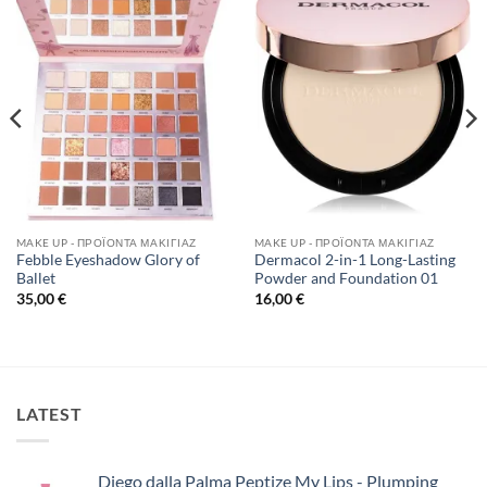
Add to
Add to
Wishlist
Wishlist
MAKE UP - ΠΡΟΪΌΝΤΑ ΜΑΚΙΓΙΆΖ
MAKE UP - ΠΡΟΪΌΝΤΑ ΜΑΚΙΓΙΆΖ
Febble Eyeshadow Glory of
Dermacol 2-in-1 Long-Lasting
Ballet
Powder and Foundation 01
35,00
€
16,00
€
LATEST
Diego dalla Palma Peptize My Lips - Plumping