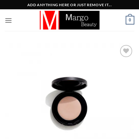
Μετάβαση
ADD ANYTHING HERE OR JUST REMOVE IT...
στο
περιεχόμενο
0
Add to
Wishlist