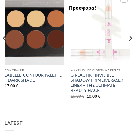
Προσφορά!
Add to
Add to
Wishlist
Wishlist
CONCEALER
MAKE UP - ΠΡΟΪΌΝΤΑ ΜΑΚΙΓΙΆΖ
LABELLE-CONTOUR PALETTE
GIRLACTIK -INVISIBLE
– DARK SHADE
SHADOW PRIMER/ERASER
LINER – THE ULTIMATE
17,00
€
BEAUTY HACK
Original
Η
15,00
€
10,00
€
price
τρέχουσα
was:
τιμή
15,00 €.
είναι:
10,00 €.
LATEST