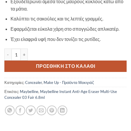
Εξουδετερώνει άμεσα τους μαύρους κύκλους κάτω από
τα μάτια.
Καλύπτει τις σακούλες και τις λεπτές γραμμές.
Εφαρμόζεται εύκολα χάρη στο σπογγώδες απλικατέρ.
Έχει ελαφριά υφή που δεν τονίζει τις ρυτίδες.
Maybelline Instant Anti-Age Eraser Multi-Use Concealer 03 Fair 6.8
ΠΡΟΣΘΉΚΗ ΣΤΟ ΚΑΛΆΘΙ
Κατηγορίες:
Concealer
,
Make Up - Προϊόντα Μακιγιάζ
Ετικέτες:
Maybelline
,
Maybelline Instant Anti-Age Eraser Multi-Use
Concealer 03 Fair 6.8ml