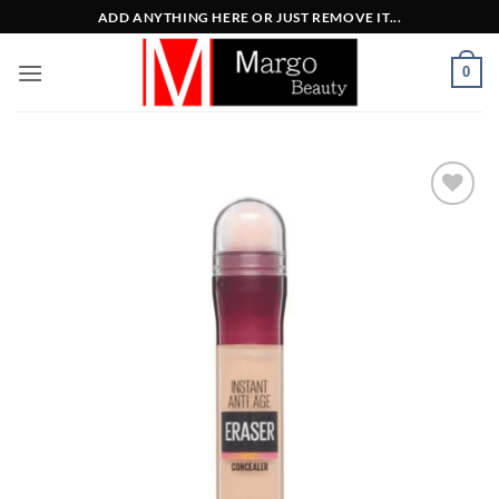
Μετάβαση
ADD ANYTHING HERE OR JUST REMOVE IT...
στο
περιεχόμενο
0
Add to
Wishlist