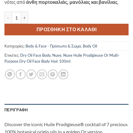
νότες από
άνθη πορτοκαλιάς, μανόλιας και βανίλιας
.
Nuxe Huile Prodigieuse Or Multi-Purpose Dry Oil Face Body Hair 
ΠΡΟΣΘΉΚΗ ΣΤΟ ΚΑΛΆΘΙ
Κατηγορίες:
Body & Face - Πρόσωπο & Σώμα
,
Body Oil
Ετικέτες:
Dry Oil Face Body
,
Nuxe
,
Nuxe Huile Prodigieuse Or Multi-
Purpose Dry Oil Face Body Hair 100ml
ΠΕΡΙΓΡΑΦΉ
Discover the iconic Huile Prodigieuse® cocktail of 7 precious
100% botanical origin oils in a golden Or version.