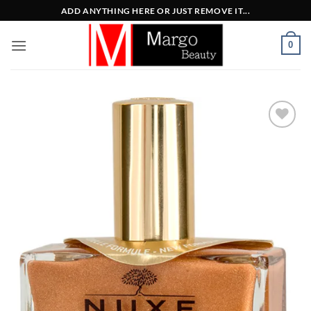
Μετάβαση
ADD ANYTHING HERE OR JUST REMOVE IT...
στο
περιεχόμενο
0
Add to
Wishlist