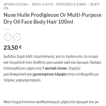
ΑΡΧΙΚΉ ΣΕΛΊΔΑ
/
BODY & FACE - ΠΡΌΣΩΠΟ & ΣΏΜΑ
/
BODY
OIL
Nuxe Huile Prodigieuse Or Multi-Purpose
Dry Oil Face Body Hair 100ml
23,50
€
Ιριδίζον ξηρό λάδι περιποίησης για το πρόσωπο, το σώμα
και τα μαλλιά που διαθέτει μια ωραία υφή και άρωμα. Θρέφει,
επανορθώνει χάρη στα
7 φυτικά έλαια.
Χαρίζει
μια διακριτική και
χρυσαφένια λάμψη
στην επιδερμίδα με
πέρλες μαργαριταριού.
Μια στιγμή έντονου αισθησιασμού χάρη στο άρωμά του με