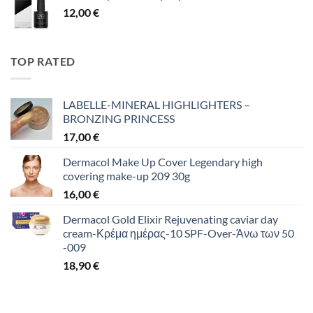
12,00
€
TOP RATED
LABELLE-MINERAL HIGHLIGHTERS –
BRONZING PRINCESS
17,00
€
Dermacol Make Up Cover Legendary high
covering make-up 209 30g
16,00
€
Dermacol Gold Elixir Rejuvenating caviar day
cream-Κρέμα ημέρας-10 SPF-Over-Άνω των 50
-009
18,90
€