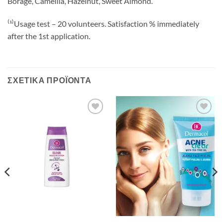
Borage, Camellia, Hazelnut, Sweet Almond.
⁽¹⁾Usage test – 20 volunteers. Satisfaction % immediately
after the 1st application.
ΣΧΕΤΙΚΆ ΠΡΟΪΌΝΤΑ
Add to
Add to
Wishlist
Wishlist