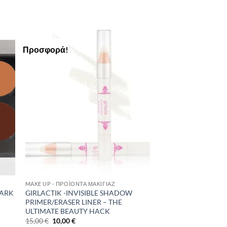
Προσφορά!
to
Add to
ist
Wishlist
MAKE UP - ΠΡΟΪΌΝΤΑ ΜΑΚΙΓΙΆΖ
DARK
GIRLACTIK -INVISIBLE SHADOW
PRIMER/ERASER LINER – THE
ULTIMATE BEAUTY HACK
Original
Η
15,00
€
10,00
€