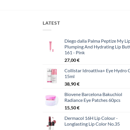
LATEST
Diego dalla Palma Peptize My Lip
Plumping And Hydrating Lip But
161 - Pink
27,00
€
Collistar Idroattiva+ Eye Hydro 
15ml
38,90
€
Biovene Barcelona Bakuchiol
Radiance Eye Patches 60pcs
15,50
€
Dermacol 16H Lip Colour -
Longlasting Lip Color No.35