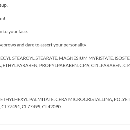
eup.
em!
n to your face.
eyebrows and dare to assert your personality!
ODECYL STEAROYL STEARATE, MAGNESIUM MYRISTATE, ISOS
HYLPARABEN, PROPYLPARABEN, CI49, CI1LPARABEN, CI49, 77
 ETHYLHEXYL PALMITATE, CERA MICROCRISTALLINA, POLYETHY
CI 77491, CI 77499, CI 42090.