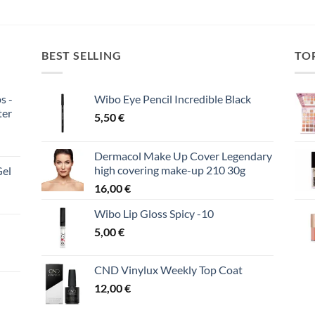
BEST SELLING
TO
s -
Wibo Eye Pencil Incredible Black
ter
5,50
€
Dermacol Make Up Cover Legendary
high covering make-up 210 30g
Gel
16,00
€
Wibo Lip Gloss Spicy -10
5,00
€
CND Vinylux Weekly Top Coat
12,00
€