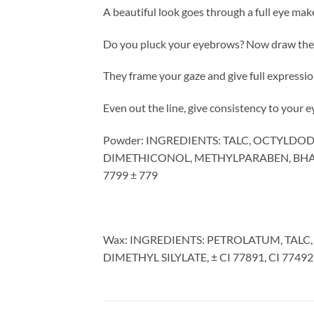
A beautiful look goes through a full eye mak
Do you pluck your eyebrows? Now draw th
They frame your gaze and give full expressio
Even out the line, give consistency to your 
Powder: INGREDIENTS: TALC, OCTYLD
DIMETHICONOL, METHYLPARABEN, BHA, ET
7799 ± 779
Wax: INGREDIENTS: PETROLATUM, TALC,
DIMETHYL SILYLATE, ± CI 77891, CI 77492, 