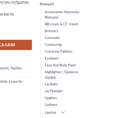
ση του σχήματος
Μακιγιάζ
Accessories-Αξεσουάρ
α και το
Μακιγιάζ
BB cream & CC cream
Bronzers
aupe ποσότητα
Concealer
ΚΑΛΆΘΙ
Contouring
Corrector Palletes
Eyeliners
Face And Body Paint
κιγιάζ
,
Φρύδια -
Highlighter | Προϊόντα
λάμψης
ette à sourcils-
Lip Balm
Lip Plumper
Lipgloss
Lipliners
Lipstick