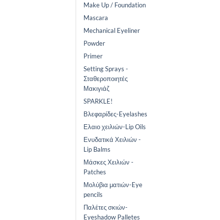
Make Up / Foundation
Mascara
Mechanical Eyeliner
Powder
Primer
Setting Sprays -
Σταθεροποιητές
Μακιγιάζ
SPARKLE!
Βλεφαρίδες-Eyelashes
Ελαιο χειλιών-Lip Oils
Ενυδατικά Χειλιών -
Lip Balms
Μάσκες Χειλιών -
Patches
Μολύβια ματιών-Eye
pencils
Παλέτες σκιών-
Eyeshadow Palletes