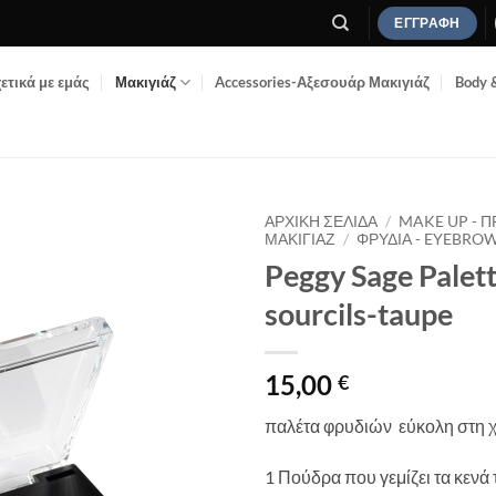
ΕΓΓΡΑΦΉ
ετικά με εμάς
Μακιγιάζ
Accessories-Αξεσουάρ Μακιγιάζ
Body 
ΑΡΧΙΚΉ ΣΕΛΊΔΑ
/
MAKE UP - 
ΜΑΚΙΓΙΆΖ
/
ΦΡΎΔΙΑ - EYEBRO
Peggy Sage Palett
Add to
Wishlist
sourcils-taupe
15,00
€
παλέτα φρυδιών εύκολη στη 
1 Πούδρα που γεμίζει τα κενά