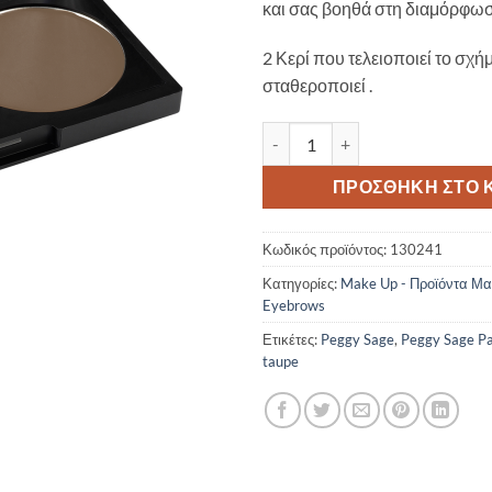
και σας βοηθά στη διαμόρφω
2 Κερί που τελειοποιεί το σχήμ
σταθεροποιεί .
Peggy Sage Palette à sourcils-t
ΠΡΟΣΘΉΚΗ ΣΤΟ 
Κωδικός προϊόντος:
130241
Κατηγορίες:
Make Up - Προϊόντα Μα
Eyebrows
Ετικέτες:
Peggy Sage
,
Peggy Sage Pal
taupe