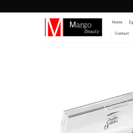
Μετάβαση
στο
περιεχόμενο
Home
Σχ
Contact