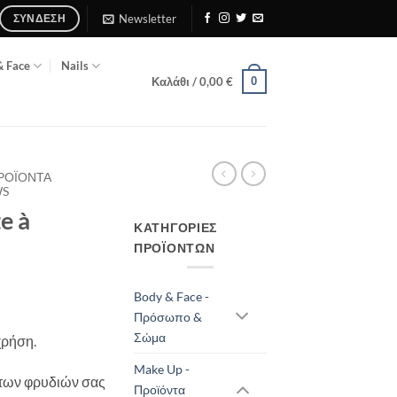
Newsletter
ΣΎΝΔΕΣΗ
& Face
Nails
0
Καλάθι /
0,00
€
ΠΡΟΪΌΝΤΑ
WS
e à
ΚΑΤΗΓΟΡΊΕΣ
ΠΡΟΪΌΝΤΩΝ
Body & Face -
Πρόσωπο &
Σώμα
χρήση.
Make Up -
 των φρυδιών σας
Προϊόντα