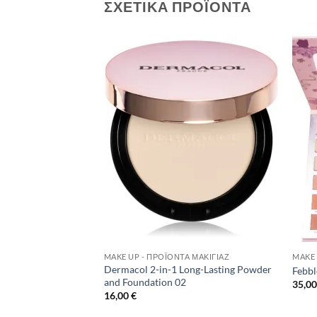
ΣΧΕΤΙΚΆ ΠΡΟΪΌΝΤΑ
Add to
Add to
Wishlist
Wishlist
ΛΗΜΈΝΟ
ΪΌΝΤΑ ΛΆΜΨΗΣ
MAKE UP - ΠΡΟΪΌΝΤΑ ΜΑΚΙΓΙΆΖ
MAKE 
OUS FACE VEIL-See
Dermacol 2-in-1 Long-Lasting Powder
Febbl
and Foundation 02
35,0
16,00
€