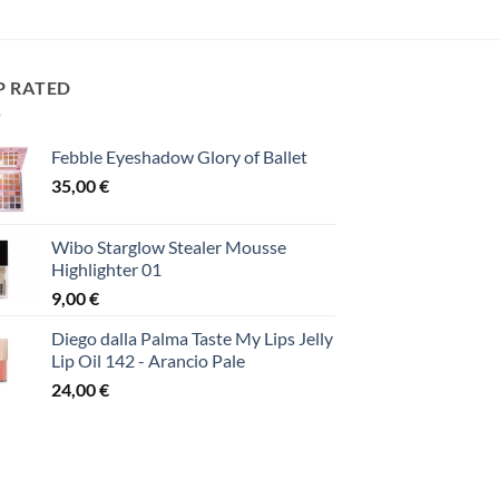
price
τρέχουσα
was:
τιμή
15,00 €.
είναι:
10,00 €.
P RATED
Febble Eyeshadow Glory of Ballet
35,00
€
Wibo Starglow Stealer Mousse
Highlighter 01
9,00
€
Diego dalla Palma Taste My Lips Jelly
Lip Oil 142 - Arancio Pale
24,00
€