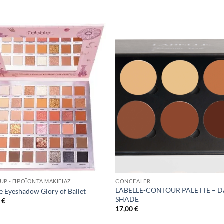
Add to
Add 
Wishlist
Wishl
UP - ΠΡΟΪΌΝΤΑ ΜΑΚΙΓΙΆΖ
CONCEALER
LABELLE-CONTOUR PALETTE – 
e Eyeshadow Glory of Ballet
SHADE
0
€
17,00
€