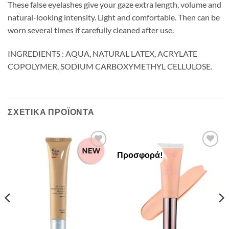
These false eyelashes give your gaze extra length, volume and
natural-looking intensity. Light and comfortable. Then can be
worn several times if carefully cleaned after use.
INGREDIENTS : AQUA, NATURAL LATEX, ACRYLATE
COPOLYMER, SODIUM CARBOXYMETHYL CELLULOSE.
ΣΧΕΤΙΚΆ ΠΡΟΪΌΝΤΑ
Προσφορά!
Add to
Add to
Wishlist
Wishlist