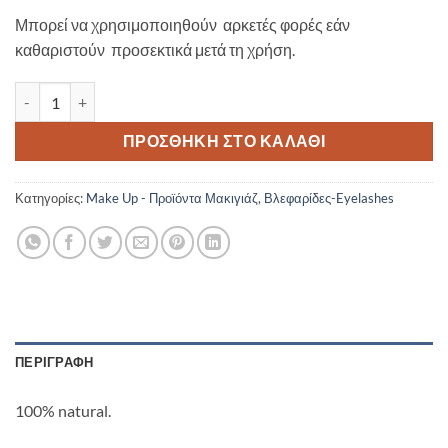
Μπορεί να χρησιμοποιηθούν αρκετές φορές εάν
καθαριστούν προσεκτικά μετά τη χρήση.
Peggy Sage-False eyelashes + glue - attractive ποσότητα
ΠΡΟΣΘΉΚΗ ΣΤΟ ΚΑΛΆΘΙ
Κατηγορίες:
Make Up - Προϊόντα Μακιγιάζ
,
Βλεφαρίδες-Eyelashes
ΠΕΡΙΓΡΑΦΉ
100% natural.