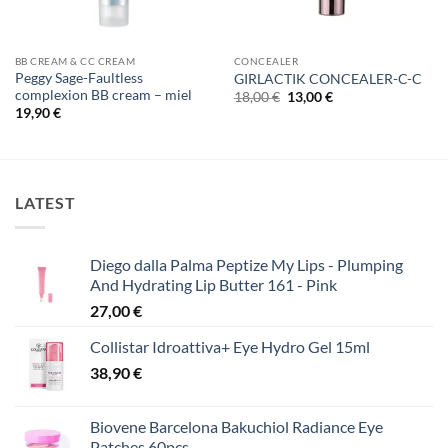
BB CREAM & CC CREAM
CONCEALER
Peggy Sage-Faultless
GIRLACTIK CONCEALER-C-C
complexion BB cream – miel
Original
Η
18,00
€
13,00
€
price
τρέχουσα
19,90
€
was:
τιμή
18,00 €.
είναι:
13,00 €.
LATEST
Diego dalla Palma Peptize My Lips - Plumping
And Hydrating Lip Butter 161 - Pink
27,00
€
Collistar Idroattiva+ Eye Hydro Gel 15ml
38,90
€
Biovene Barcelona Bakuchiol Radiance Eye
Patches 60pcs