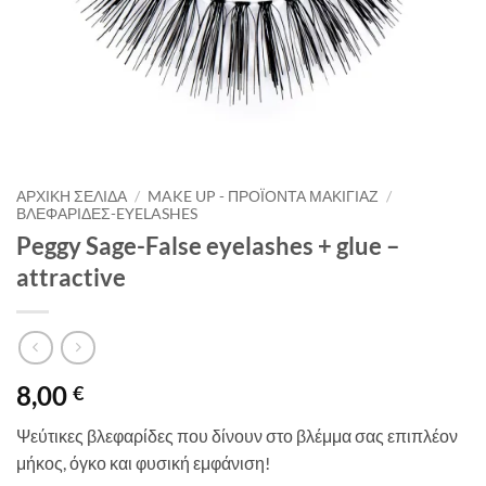
ΑΡΧΙΚΉ ΣΕΛΊΔΑ
/
MAKE UP - ΠΡΟΪΌΝΤΑ ΜΑΚΙΓΙΆΖ
/
ΒΛΕΦΑΡΊΔΕΣ-EYELASHES
Peggy Sage-False eyelashes + glue –
attractive
8,00
€
Ψεύτικες βλεφαρίδες που δίνουν στο βλέμμα σας επιπλέον
μήκος, όγκο και φυσική εμφάνιση!