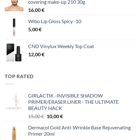
covering make-up 210 30g
16,00
€
Wibo Lip Gloss Spicy -10
5,00
€
CND Vinylux Weekly Top Coat
12,00
€
TOP RATED
GIRLACTIK -INVISIBLE SHADOW
PRIMER/ERASER LINER - THE ULTIMATE
BEAUTY HACK
Original
Η
15,00
€
10,00
€
price
τρέχουσα
Dermacol Gold Anti-Wrinkle Base Rejuvenating
was:
τιμή
Primer 20ml
15,00 €.
είναι: