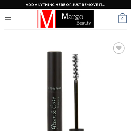
Μετάβαση
ADD ANYTHING HERE OR JUST REMOVE IT...
στο
περιεχόμενο
0
Add to
Wishlist