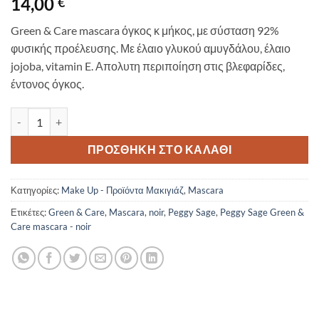
14,00
€
Green & Care mascara όγκος κ μήκος, με σύσταση 92%
φυσικής προέλευσης. Με έλαιο γλυκού αμυγδάλου, έλαιο
jojoba, vitamin E. Απολυτη περιποίηση στις βλεφαρίδες,
έντονος όγκος.
Peggy Sage Green & Care mascara - noir ποσότητα
ΠΡΟΣΘΉΚΗ ΣΤΟ ΚΑΛΆΘΙ
Κατηγορίες:
Make Up - Προϊόντα Μακιγιάζ
,
Mascara
Ετικέτες:
Green & Care
,
Mascara
,
noir
,
Peggy Sage
,
Peggy Sage Green &
Care mascara - noir