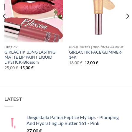
LIPSTICK
HIGHLIGHTER | ΠΡΟΪΌΝΤΑ ΛΆΜΨΗΣ
GIRLACTIK LONG LASTING
GIRLACTIK FACE GLIMMER-
MATTE LIP PAINT LIQUID
14K
LIPSTICK-Blossom
Original
Η
18,00
€
13,00
€
price
τρέχουσα
Original
Η
25,00
€
15,00
€
was:
τιμή
price
τρέχουσα
18,00 €.
είναι:
was:
τιμή
13,00 €.
25,00 €.
είναι:
15,00 €.
LATEST
Diego dalla Palma Peptize My Lips - Plumping
And Hydrating Lip Butter 161 - Pink
27,00
€