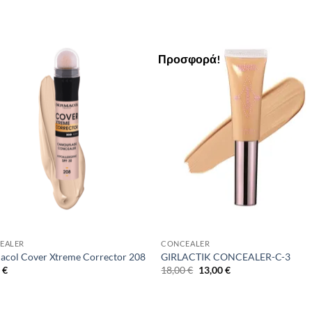
Προσφορά!
Add to
Add 
Wishlist
Wishl
EALER
CONCEALER
col Cover Xtreme Corrector 208
GIRLACTIK CONCEALER-C-3
Original
Η
0
€
18,00
€
13,00
€
price
τρέχουσα
was:
τιμή
18,00 €.
είναι:
13,00 €.