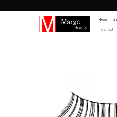
Μετάβαση
στο
περιεχόμενο
Home
Σχ
Contact