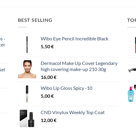
BEST SELLING
TO
s -
Wibo Eye Pencil Incredible Black
ter
5,50
€
Dermacol Make Up Cover Legendary
high covering make-up 210 30g
Gel
16,00
€
Wibo Lip Gloss Spicy -10
5,00
€
CND Vinylux Weekly Top Coat
12,00
€