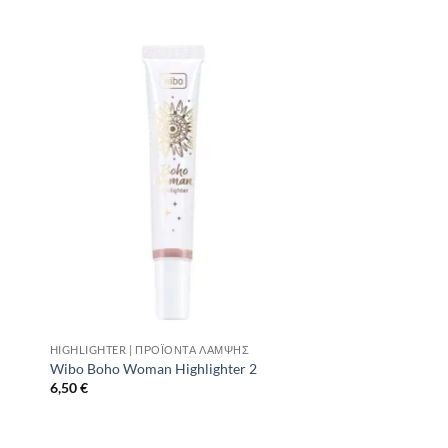
to
Add to
ist
Wishlist
HIGHLIGHTER | ΠΡΟΪΌΝΤΑ ΛΆΜΨΗΣ
Wibo Boho Woman Highlighter 2
6,50
€