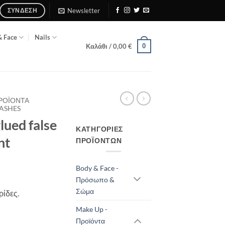
Newsletter
ΣΎΝΔΕΣΗ
& Face
Nails
0
Καλάθι /
0,00
€
ΠΡΟΪΌΝΤΑ
ASHES
lued false
ΚΑΤΗΓΟΡΊΕΣ
nt
ΠΡΟΪΌΝΤΩΝ
Body & Face -
Πρόσωπο &
Σώμα
ρίδες.
Make Up -
Προϊόντα