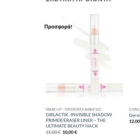
Προσφορά!
Add to
Add to
Wishlist
Wishlist
 ΜΑΚΙΓΙΆΖ
MAKE UP - ΠΡΟΪΌΝΤΑ ΜΑΚΙΓΙΆΖ
CONC
ong-Lasting Powder
GIRLACTIK -INVISIBLE SHADOW
Derma
PRIMER/ERASER LINER – THE
12,0
ULTIMATE BEAUTY HACK
Original
Η
15,00
€
10,00
€
price
τρέχουσα