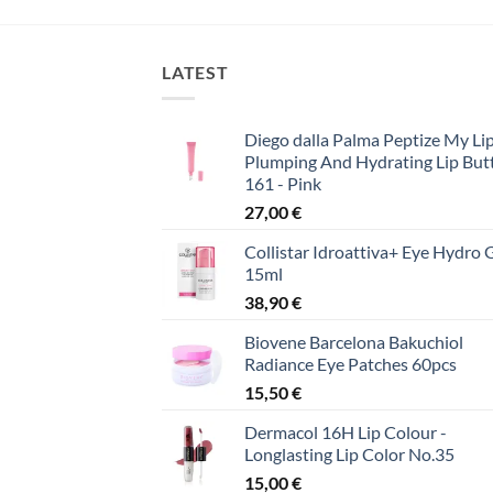
was:
τιμή
15,00 €.
είναι:
10,00 €.
LATEST
Diego dalla Palma Peptize My Lip
Plumping And Hydrating Lip But
161 - Pink
27,00
€
Collistar Idroattiva+ Eye Hydro 
15ml
38,90
€
Biovene Barcelona Bakuchiol
Radiance Eye Patches 60pcs
15,50
€
Dermacol 16H Lip Colour -
Longlasting Lip Color No.35
15,00
€