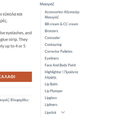
Μακιγιάζ
Accessories-Αξεσουάρ
 εύκολα και
Μακιγιάζ
ρές.
BB cream & CC cream
Bronzers
alse eyelashes, and
Concealer
glue strip. They
Contouring
ly up to 4 or 5
Corrector Palletes
Eyeliners
shes - elegant ποσότητα
Face And Body Paint
Highlighter | Προϊόντα
ΚΑΛΆΘΙ
λάμψης
Lip Balm
Lip Plumper
Lipgloss
κιγιάζ
,
Βλεφαρίδες-
Lipliners
Lipstick