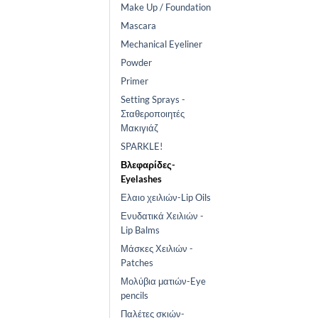
Make Up / Foundation
Mascara
Mechanical Eyeliner
Powder
Primer
Setting Sprays -
Σταθεροποιητές
Μακιγιάζ
SPARKLE!
Βλεφαρίδες-
Eyelashes
Ελαιο χειλιών-Lip Oils
Ενυδατικά Χειλιών -
Lip Balms
Μάσκες Χειλιών -
Patches
Μολύβια ματιών-Eye
pencils
Παλέτες σκιών-