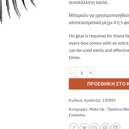
αυτοκόλλητη ταινία .
Μπορούν να χρησιμοποιηθούν
αποτελεσματικά μέχρι 4 ή 5 φο
No glue is required for these f
every box comes with an extra 
can be used easily and effective
times.
Peggy Sage-Pre-glued false eyela
ΠΡΟΣΘΉΚΗ ΣΤΟ 
Κωδικός προϊόντος:
130885
Κατηγορίες:
Make Up - Προϊόντα Μα
Eyelashes