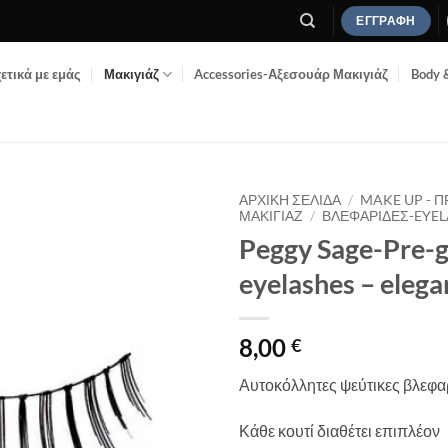
ΕΓΓΡΑΦΉ
ετικά με εμάς
Μακιγιάζ
Accessories-Αξεσουάρ Μακιγιάζ
Body 
ΑΡΧΙΚΉ ΣΕΛΊΔΑ
/
MAKE UP - 
ΜΑΚΙΓΙΆΖ
/
ΒΛΕΦΑΡΊΔΕΣ-EYEL
Peggy Sage-Pre-g
Add to
Wishlist
eyelashes – elega
8,00
€
Αυτοκόλλητες ψεύτικες βλεφα
Κάθε κουτί διαθέτει επιπλέον