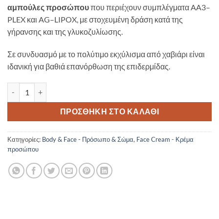
αμπούλες
προσώπου
που περιέχουν συμπλέγματα AA3
–
PLEX και AG
–
LIPOX, με
στοχευμένη δράση κατά της
γήρανσης και της γλυκοζυλίωσης.
Σε συνδυασμό με το
πολύτιμο εκχύλισμα από χαβιάρι είναι
ιδανική για βαθιά επανόρθωση της
επιδερμίδας.
Unitouch L’ampule au Caviar 1.5mlx5pcs ποσότητα
ΠΡΟΣΘΉΚΗ ΣΤΟ ΚΑΛΆΘΙ
Κατηγορίες:
Body & Face - Πρόσωπο & Σώμα
,
Face Cream - Κρέμα
προσώπου