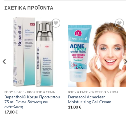
ΣΧΕΤΙΚΆ ΠΡΟΪΌΝΤΑ
Add to
Add to
Wishlist
Wishlist
BODY & FACE - ΠΡΌΣΩΠΟ & ΣΏΜΑ
BODY & FACE - ΠΡΌΣΩΠΟ & ΣΏΜΑ
Bepanthol® Κρέμα Προσώπου
Dermacol Acneclear
75 ml Για ενυδάτωση και
Moisturizing Gel-Cream
ανάπλαση
11,00
€
17,00
€