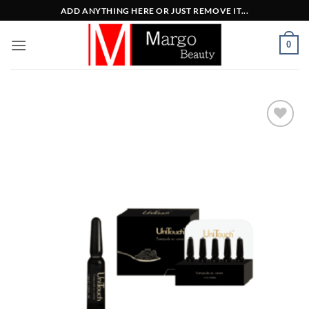
Μετάβαση
ADD ANYTHING HERE OR JUST REMOVE IT...
στο
περιεχόμενο
0
Add to
Wishlist