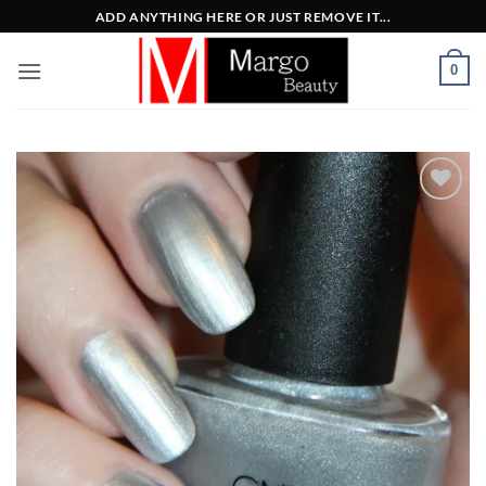
Μετάβαση
ADD ANYTHING HERE OR JUST REMOVE IT...
στο
περιεχόμενο
0
Add to
Wishlist