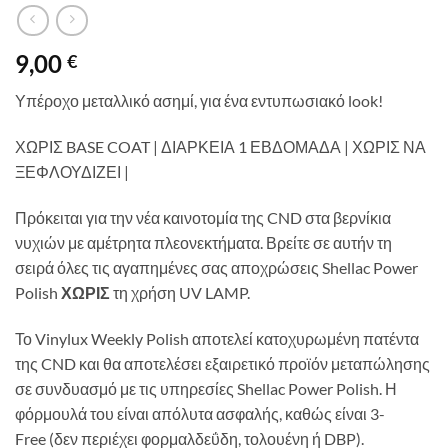
9,00
€
Υπέροχο μεταλλικό ασημί, για ένα εντυπωσιακό look!
ΧΩΡΙΣ BASE COAT | ΔΙΑΡΚΕΙΑ 1 ΕΒΔΟΜΑΔΑ | ΧΩΡΙΣ ΝΑ
ΞΕΦΛΟΥΔΙΖΕΙ |
Πρόκειται για την νέα καινοτομία της CND στα βερνίκια
νυχιών με αμέτρητα πλεονεκτήματα. Βρείτε σε αυτήν τη
σειρά όλες τις αγαπημένες σας αποχρώσεις Shellac Power
Polish
ΧΩΡΙΣ
τη χρήση UV LAMP.
Το Vinylux Weekly Polish αποτελεί κατοχυρωμένη πατέντα
της CND και θα αποτελέσει εξαιρετικό προϊόν μεταπώλησης
σε συνδυασμό με τις υπηρεσίες Shellac Power Polish. Η
φόρμουλά του είναι απόλυτα ασφαλής, καθώς είναι 3-
Free (δεν περιέχει φορμαλδεΰδη, τολουένη ή DBP).