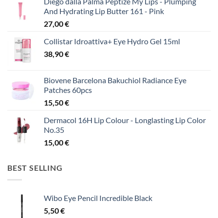
Diego dalla Palma Peptize My Lips - Plumping
And Hydrating Lip Butter 161 - Pink
27,00
€
Collistar Idroattiva+ Eye Hydro Gel 15ml
38,90
€
Biovene Barcelona Bakuchiol Radiance Eye
Patches 60pcs
15,50
€
Dermacol 16H Lip Colour - Longlasting Lip Color
No.35
15,00
€
BEST SELLING
Wibo Eye Pencil Incredible Black
5,50
€