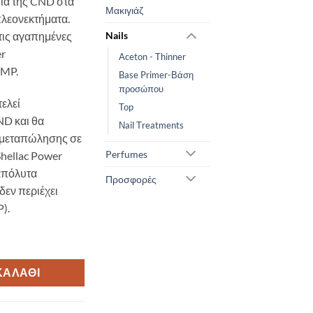
μία της CND στα
Μακιγιάζ
πλεονεκτήματα.
 τις αγαπημένες
Nails
er
Aceton - Thinner
AMP.
Base Primer-Βάση
προσώπου
τελεί
Top
ND και θα
Νail Τreatments
ν μεταπώλησης σε
Perfumes
hellac Power
 απόλυτα
Προσφορές
δεν περιέχει
).
ΚΑΛΆΘΙ