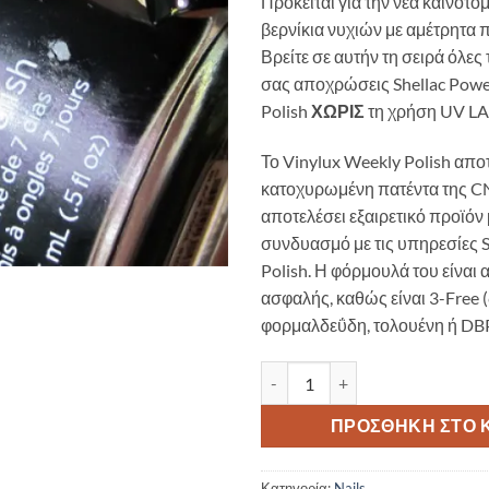
Πρόκειται για την νέα καινοτο
βερνίκια νυχιών με αμέτρητα 
Βρείτε σε αυτήν τη σειρά όλες
σας αποχρώσεις Shellac Pow
Polish
ΧΩΡΙΣ
τη χρήση UV L
Το Vinylux Weekly Polish απο
κατοχυρωμένη πατέντα της C
αποτελέσει εξαιρετικό προϊό
συνδυασμό με τις υπηρεσίες S
Polish. Η φόρμουλά του είναι
ασφαλής, καθώς είναι 3-Free (
φορμαλδεΰδη, τολουένη ή DBP
Vinylux Black Pool ποσότητα
ΠΡΟΣΘΉΚΗ ΣΤΟ 
Κατηγορία:
Nails