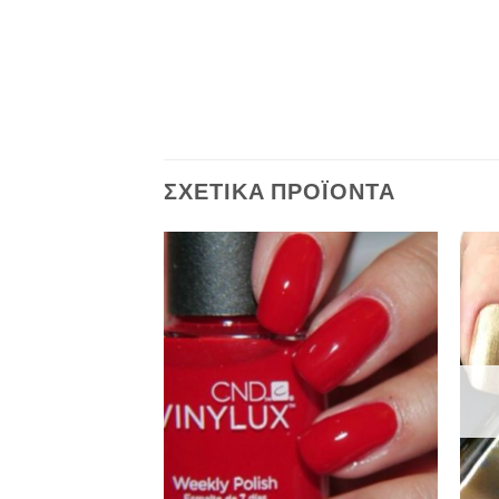
ΣΧΕΤΙΚΆ ΠΡΟΪΌΝΤΑ
Add to
Add to
Wishlist
Wishlist