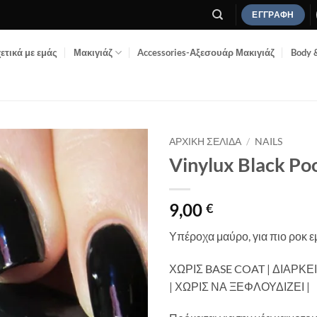
ΕΓΓΡΑΦΉ
ετικά με εμάς
Μακιγιάζ
Accessories-Αξεσουάρ Μακιγιάζ
Body 
ΑΡΧΙΚΉ ΣΕΛΊΔΑ
/
NAILS
Vinylux Black Po
Add to
Wishlist
9,00
€
Υπέροχα μαύρο, για πιο ροκ ε
ΧΩΡΙΣ BASE COAT | ΔΙΑΡΚ
| ΧΩΡΙΣ ΝΑ ΞΕΦΛΟΥΔΙΖΕΙ |