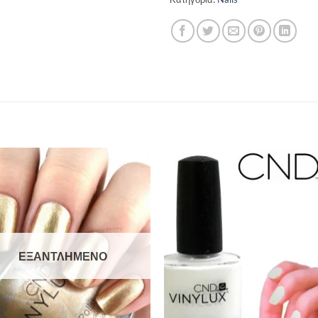
Add to
Add 
Wishlist
Wishl
ΕΞΑΝΤΛΗΜΈΝΟ