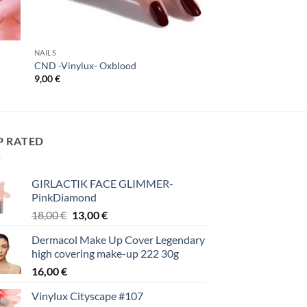
NAILS
CND -Vinylux- Oxblood
9,00
€
P RATED
GIRLACTIK FACE GLIMMER-
PinkDiamond
Original
Η
18,00
€
13,00
€
price
τρέχουσα
Dermacol Make Up Cover Legendary
was:
τιμή
high covering make-up 222 30g
18,00 €.
είναι:
16,00
€
13,00 €.
Vinylux Cityscape #107