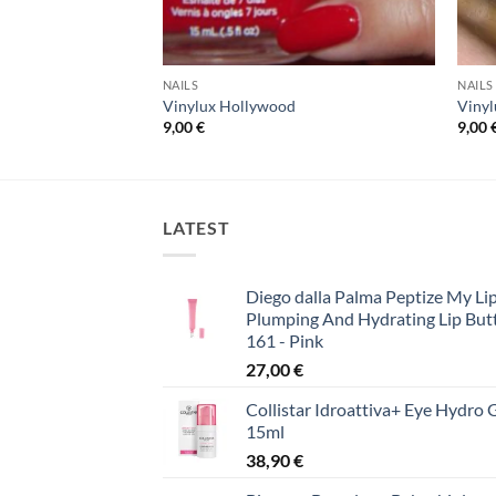
NAILS
NAILS
cotta Dreams #404
Vinylux Hollywood
Vinyl
9,00
€
9,00
LATEST
Diego dalla Palma Peptize My Lip
Plumping And Hydrating Lip But
161 - Pink
27,00
€
Collistar Idroattiva+ Eye Hydro 
15ml
38,90
€