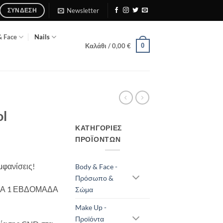
Newsletter
ΣΎΝΔΕΣΗ
& Face
Nails
0
Καλάθι /
0,00
€
ol
ΚΑΤΗΓΟΡΊΕΣ
ΠΡΟΪΌΝΤΩΝ
μφανίσεις!
Body & Face -
Πρόσωπο &
ΕΙΑ 1 ΕΒΔΟΜΑΔΑ
Σώμα
Make Up -
Προϊόντα