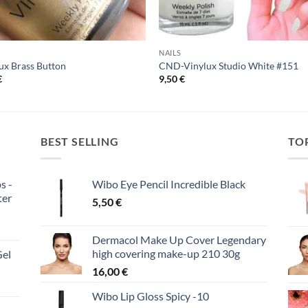
NAILS
ux Brass Button
CND-Vinylux Studio White #151
€
9,50
€
BEST SELLING
TO
s -
Wibo Eye Pencil Incredible Black
ter
5,50
€
Dermacol Make Up Cover Legendary
high covering make-up 210 30g
Gel
16,00
€
Wibo Lip Gloss Spicy -10