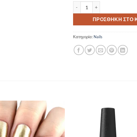
Vinylux Plum Paisley ποσότητα
ΠΡΟΣΘΉΚΗ ΣΤΟ 
Κατηγορία:
Nails
Add to
Add 
Wishlist
Wishl