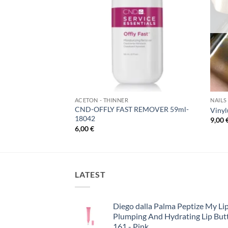
ACETON - THINNER
NAILS
CND-OFFLY FAST REMOVER 59ml-
ty
Vinyl
18042
9,00
6,00
€
LATEST
Diego dalla Palma Peptize My Lip
Plumping And Hydrating Lip But
161 - Pink