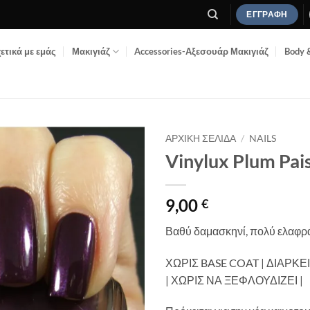
ΕΓΓΡΑΦΉ
ετικά με εμάς
Μακιγιάζ
Accessories-Αξεσουάρ Μακιγιάζ
Body 
ΑΡΧΙΚΉ ΣΕΛΊΔΑ
/
NAILS
Vinylux Plum Pai
Add to
Wishlist
9,00
€
Βαθύ δαμασκηνί, πολύ ελαφρά
ΧΩΡΙΣ BASE COAT | ΔΙΑΡΚ
| ΧΩΡΙΣ ΝΑ ΞΕΦΛΟΥΔΙΖΕΙ |