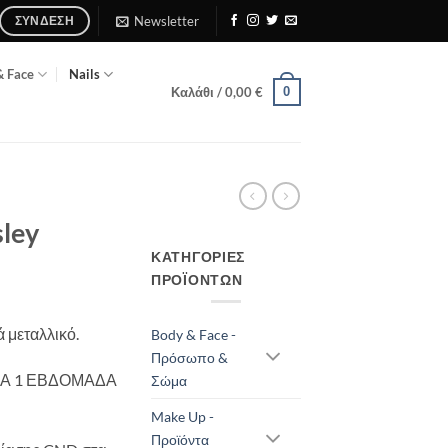
Newsletter
ΣΎΝΔΕΣΗ
& Face
Nails
0
Καλάθι /
0,00
€
sley
ΚΑΤΗΓΟΡΊΕΣ
ΠΡΟΪΌΝΤΩΝ
 μεταλλικό.
Body & Face -
Πρόσωπο &
ΕΙΑ 1 ΕΒΔΟΜΑΔΑ
Σώμα
Make Up -
Προϊόντα