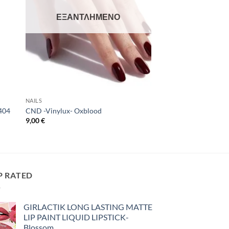
ΕΞΑΝΤΛΗΜΈΝΟ
NAILS
404
CND -Vinylux- Oxblood
9,00
€
P RATED
GIRLACTIK LONG LASTING MATTE
LIP PAINT LIQUID LIPSTICK-
Blossom