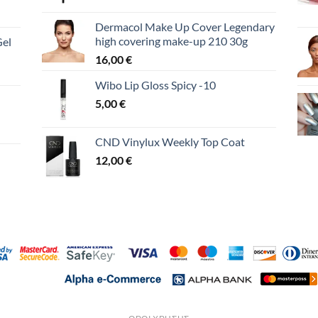
Dermacol Make Up Cover Legendary
high covering make-up 210 30g
Gel
16,00
€
Wibo Lip Gloss Spicy -10
5,00
€
CND Vinylux Weekly Top Coat
12,00
€