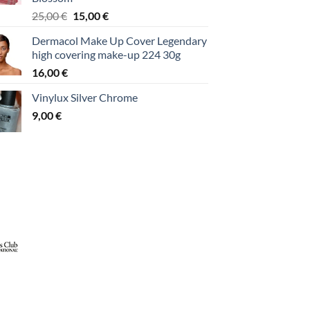
Original
Η
25,00
€
15,00
€
price
τρέχουσα
Dermacol Make Up Cover Legendary
was:
τιμή
high covering make-up 224 30g
25,00 €.
είναι:
16,00
€
15,00 €.
Vinylux Silver Chrome
9,00
€