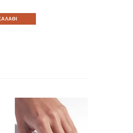
ΚΑΛΆΘΙ
to
Add to
ist
Wishlist