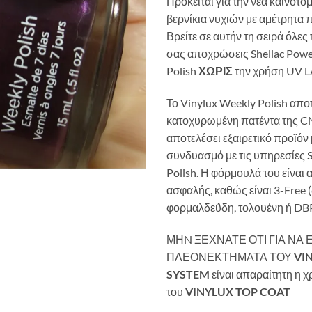
Πρόκειται για την νέα καινοτο
βερνίκια νυχιών με αμέτρητα 
Βρείτε σε αυτήν τη σειρά όλες
σας αποχρώσεις Shellac Pow
Polish
ΧΩΡΙΣ
την χρήση UV 
Το Vinylux Weekly Polish απο
κατοχυρωμένη πατέντα της C
αποτελέσει εξαιρετικό προϊό
συνδυασμό με τις υπηρεσίες S
Polish. Η φόρμουλά του είναι
ασφαλής, καθώς είναι 3-Free (
φορμαλδεΰδη, τολουένη ή DBP
ΜΗN ΞΕΧΝΑΤΕ ΟΤΙ ΓΙΑ ΝΑ 
ΠΛΕΟΝΕΚΤΗΜΑΤΑ ΤΟΥ
VI
SYSTEM
είναι απαραίτητη η 
του
VINYLUX TOP COAT