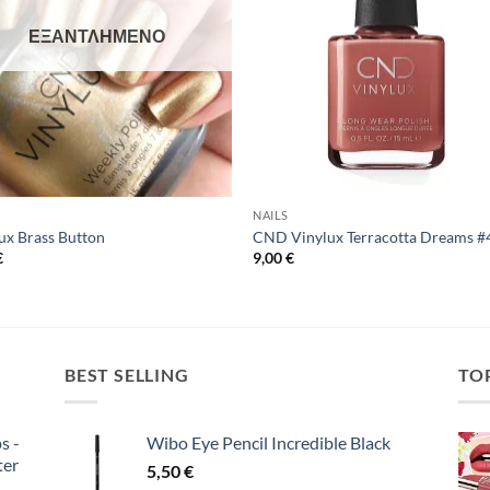
ΕΞΑΝΤΛΗΜΈΝΟ
NAILS
ux Brass Button
CND Vinylux Terracotta Dreams #
€
9,00
€
BEST SELLING
TO
s -
Wibo Eye Pencil Incredible Black
ter
5,50
€