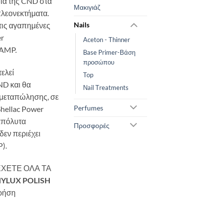
μία της CND στα
Μακιγιάζ
πλεονεκτήματα.
 τις αγαπημένες
Nails
er
Aceton - Thinner
LAMP.
Base Primer-Βάση
προσώπου
τελεί
Top
ND και θα
Νail Τreatments
ν μεταπώλησης, σε
Perfumes
hellac Power
 απόλυτα
Προσφορές
δεν περιέχει
).
ΕΧΕΤΕ ΟΛΑ ΤΑ
NYLUX POLISH
χρήση