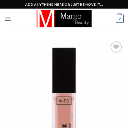
Μετάβαση
ADD ANYTHING HERE OR JUST REMOVE IT...
στο
περιεχόμενο
0
Add to
Wishlist