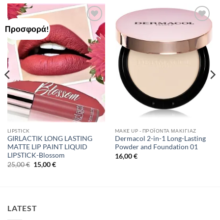
Προσφορά!
Add to
Add to
Wishlist
Wishlist
LIPSTICK
MAKE UP - ΠΡΟΪΌΝΤΑ ΜΑΚΙΓΙΆΖ
GIRLACTIK LONG LASTING
Dermacol 2-in-1 Long-Lasting
MATTE LIP PAINT LIQUID
Powder and Foundation 01
LIPSTICK-Blossom
16,00
€
Original
Η
25,00
€
15,00
€
price
τρέχουσα
was:
τιμή
25,00 €.
είναι:
15,00 €.
LATEST